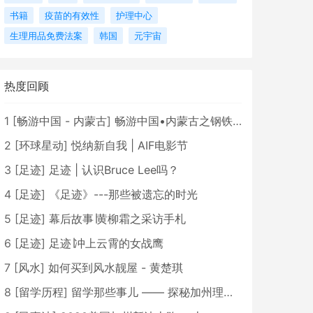
书籍
疫苗的有效性
护理中心
生理用品免费法案
韩国
元宇宙
热度回顾
1
[
畅游中国 - 内蒙古
]
畅游中国•内蒙古之钢铁骄子，魅力包头
2
[
环球星动
]
悦纳新自我 | AIF电影节
3
[
足迹
]
足迹 | 认识Bruce Lee吗？
4
[
足迹
]
《足迹》---那些被遗忘的时光
5
[
足迹
]
幕后故事∣黄柳霜之采访手札
6
[
足迹
]
足迹∣冲上云霄的女战鹰
7
[
风水
]
如何买到风水靓屋 - 黄楚琪
8
[
留学历程
]
留学那些事儿 —— 探秘加州理工学院Caltech博士生活 [上集]