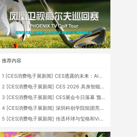
推荐内容
1
[
CES消费电子展新闻
]
CES透露的未来：AI、机器人与智能生活大爆发
2
[
CES消费电子展新闻
]
CES 2026 具身智能与创新领域 中国公司大放异彩
3
[
CES消费电子展新闻
]
CES展会今日落幕 预计2026行业收入将超五千亿美元
4
[
CES消费电子展新闻
]
深圳科创学院组团亮相CES 广受好评
5
[
CES消费电子展新闻
]
传丞环球与玺格和VibeLens共同推出全新耳机