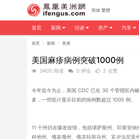
简体
繁體
首页
新闻
访谈
房产
汽车
首页
新闻
美洲
美国麻疹病例突破1000例
3405 阅读
0 评论
2 点赞
今年迄今为止，美国 CDC 已在 30 个管辖区内确
多，一些统计显示目前的病例数超过 1000 例。
11 个州仍在爆发疫情，包括堪萨斯州、印第安
科他州、俄亥俄州、俄克拉荷马州
、宾夕法尼亚