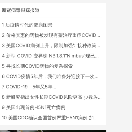
新冠病毒跟踪报道
1
后疫情时代的健康图景
2
价格实惠的药物被发现有望治疗重症COVID患者
3
美国COVID病例上升，限制加强针接种政策即将出台
4
新型 COVID 变异株 NB.1.8.1“Nimbus”现已在美国占据主导地位
5
寻找长期COVID药物的复杂探索
6
COVID疫情5年后，我们准备好迎接下一次大流行了吗？
7
COVID-19，5年又5年…
8
新研究指出女性长期COVID风险更高 少数族裔儿童存在差异
9
美国出现首例H5N1死亡病例
10
美国CDC确认全国首例严重H5N1病例 加州进入紧急状态