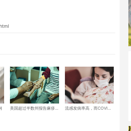
html
例
美国超过半数州报告麻疹
流感发病率高，而COVID
病例 或可新增数百万病例
发病率相对较低