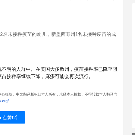
2名未接种疫苗的
幼儿，新墨西哥州1名未接种疫苗的成
况不明的人群中。在
美国大多数州，疫苗接种率已降至阻
疫苗接种率继续下降，麻疹可能会再次流行。
中
心授权。中文翻译版权归本人所有，未经本人授权，不得转载本人翻
译内
y.org/
点赞(
2
)