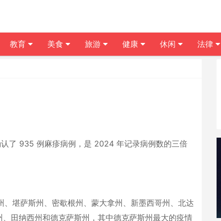
教育
美食
旅游
健康
休闲
法律
认了 935 例麻疹病例，是 2024 年记录病例数的三倍
纳州、堪萨斯州、密歇根
州、蒙大拿州、新墨西哥州、北达
州、田纳西州和德克萨斯州，其中德克萨斯州最大的疫
情