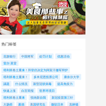
热门标签
花旗银行
中国将军
处罚计划
优惠活动
雷尔·莫雷
塔利班卷土重来！拜登仍决定为阿富汗撤军辩护
塔利班卷土重来！
多米尼恩投票公司
康奈尔大学
議題
什么情况
新型冠状病毒
提高免疫力
快速上涨
白宫简报
世界环境日
塔利班卷土重来
悦纳新自我
新冠疫苗第三针
大肠癌
募捐
美国研究生
微软日本
克林顿