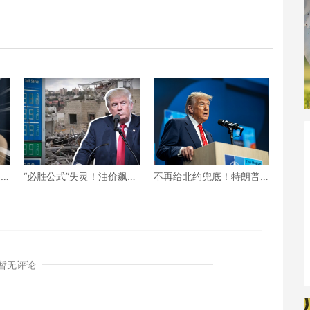
：
“必胜公式”失灵！油价飙
不再给北约兜底！特朗普
北
升、民怨沸腾，美伊之战
对北约“最后通牒” 不交钱
特朗普将如何收场？
美国就不玩了？
暂无评论