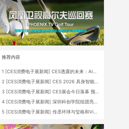
推荐内容
1
[
CES消费电子展新闻
]
CES透露的未来：AI、机器人与智能生活大爆发
2
[
CES消费电子展新闻
]
CES 2026 具身智能与创新领域 中国公司大放异彩
3
[
CES消费电子展新闻
]
CES展会今日落幕 预计2026行业收入将超五千亿美元
4
[
CES消费电子展新闻
]
深圳科创学院组团亮相CES 广受好评
5
[
CES消费电子展新闻
]
传丞环球与玺格和VibeLens共同推出全新耳机