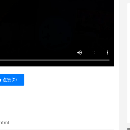
点赞(
0
)
html