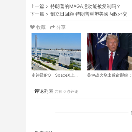
上一篇 >
特朗普的MAGA运动能被复制吗？
下一篇 >
獨立日回顧 特朗普重塑美國內政外交
收藏
分享
史诗级IPO！SpaceX上市
美伊战火烧出致命裂痕
两日即疯狂，市值直逼2.5
吕特低调求和却碰壁，
万亿美元！
约正走向事实性崩塌？
评论列表
共有
0
条评论