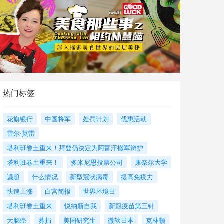
热门标签
花旗银行
中国将军
处罚计划
优惠活动
雷尔·莫雷
塔利班卷土重来！拜登仍决定为阿富汗撤军辩护
塔利班卷土重来！
多米尼恩投票公司
康奈尔大学
議題
什么情况
新型冠状病毒
提高免疫力
快速上涨
白宫简报
世界环境日
塔利班卷土重来
悦纳新自我
新冠疫苗第三针
大肠癌
募捐
美国研究生
微软日本
克林顿