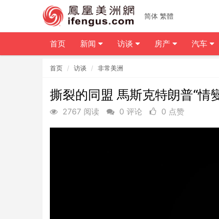
简体
繁體
首页
新闻
访谈
房产
汽车
首页
访谈
非常美洲
撕裂的同盟 馬斯克特朗普“情
2767 阅读
0 评论
0 点赞