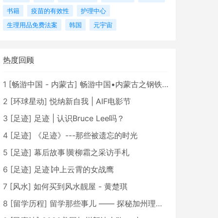
书籍
疫苗的有效性
护理中心
生理用品免费法案
韩国
元宇宙
热度回顾
1
[
畅游中国 - 内蒙古
]
畅游中国•内蒙古之钢铁骄子，魅力包头
2
[
环球星动
]
悦纳新自我 | AIF电影节
3
[
足迹
]
足迹 | 认识Bruce Lee吗？
4
[
足迹
]
《足迹》---那些被遗忘的时光
5
[
足迹
]
幕后故事∣黄柳霜之采访手札
6
[
足迹
]
足迹∣冲上云霄的女战鹰
7
[
风水
]
如何买到风水靓屋 - 黄楚琪
8
[
留学历程
]
留学那些事儿 —— 探秘加州理工学院Caltech博士生活 [上集]