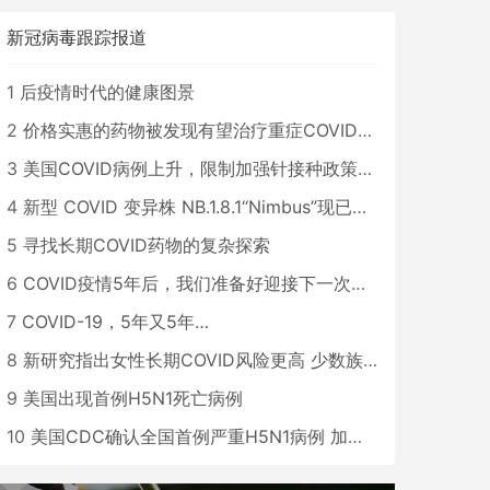
新冠病毒跟踪报道
1
后疫情时代的健康图景
2
价格实惠的药物被发现有望治疗重症COVID患者
3
美国COVID病例上升，限制加强针接种政策即将出台
4
新型 COVID 变异株 NB.1.8.1“Nimbus”现已在美国占据主导地位
5
寻找长期COVID药物的复杂探索
6
COVID疫情5年后，我们准备好迎接下一次大流行了吗？
7
COVID-19，5年又5年…
8
新研究指出女性长期COVID风险更高 少数族裔儿童存在差异
9
美国出现首例H5N1死亡病例
10
美国CDC确认全国首例严重H5N1病例 加州进入紧急状态