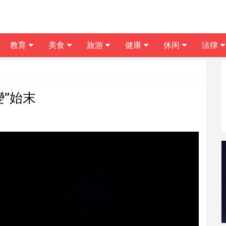
教育
美食
旅游
健康
休闲
法律
變”始末