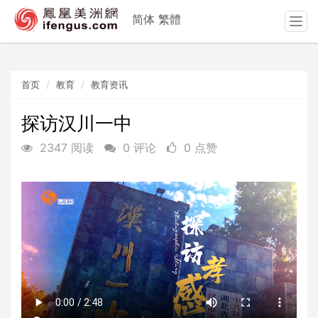
简体
繁體
T
o
g
g
首页
教育
教育资讯
l
e
n
探访汉川一中
a
2347 阅读
0 评论
0 点赞
v
i
g
a
t
i
o
n