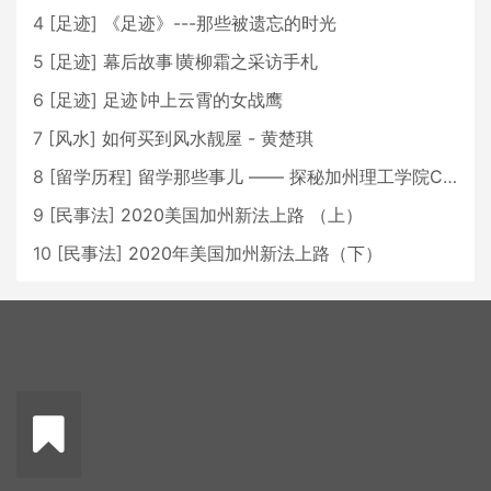
4
[
足迹
]
《足迹》---那些被遗忘的时光
5
[
足迹
]
幕后故事∣黄柳霜之采访手札
6
[
足迹
]
足迹∣冲上云霄的女战鹰
7
[
风水
]
如何买到风水靓屋 - 黄楚琪
8
[
留学历程
]
留学那些事儿 —— 探秘加州理工学院Caltech博士生活 [上集]
9
[
民事法
]
2020美国加州新法上路 （上）
10
[
民事法
]
2020年美国加州新法上路（下）