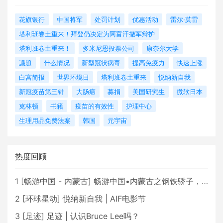
花旗银行
中国将军
处罚计划
优惠活动
雷尔·莫雷
塔利班卷土重来！拜登仍决定为阿富汗撤军辩护
塔利班卷土重来！
多米尼恩投票公司
康奈尔大学
議題
什么情况
新型冠状病毒
提高免疫力
快速上涨
白宫简报
世界环境日
塔利班卷土重来
悦纳新自我
新冠疫苗第三针
大肠癌
募捐
美国研究生
微软日本
克林顿
书籍
疫苗的有效性
护理中心
生理用品免费法案
韩国
元宇宙
热度回顾
1
[
畅游中国 - 内蒙古
]
畅游中国•内蒙古之钢铁骄子，魅力包头
2
[
环球星动
]
悦纳新自我 | AIF电影节
3
[
足迹
]
足迹 | 认识Bruce Lee吗？