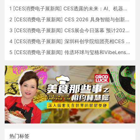
1
[
CES消费电子展新闻
]
CES透露的未来：AI、机器人与智能生活大爆发
2
[
CES消费电子展新闻
]
CES 2026 具身智能与创新领域 中国公司大放异彩
3
[
CES消费电子展新闻
]
CES展会今日落幕 预计2026行业收入将超五千亿美元
4
[
CES消费电子展新闻
]
深圳科创学院组团亮相CES 广受好评
5
[
CES消费电子展新闻
]
传丞环球与玺格和VibeLens共同推出全新耳机
热门标签