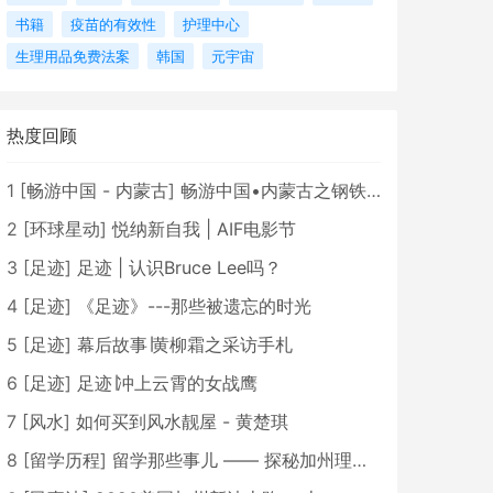
书籍
疫苗的有效性
护理中心
生理用品免费法案
韩国
元宇宙
热度回顾
1
[
畅游中国 - 内蒙古
]
畅游中国•内蒙古之钢铁骄子，魅力包头
2
[
环球星动
]
悦纳新自我 | AIF电影节
3
[
足迹
]
足迹 | 认识Bruce Lee吗？
4
[
足迹
]
《足迹》---那些被遗忘的时光
5
[
足迹
]
幕后故事∣黄柳霜之采访手札
6
[
足迹
]
足迹∣冲上云霄的女战鹰
7
[
风水
]
如何买到风水靓屋 - 黄楚琪
8
[
留学历程
]
留学那些事儿 —— 探秘加州理工学院Caltech博士生活 [上集]