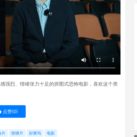
画面感强烈、情绪张力十足的拼图式恐怖电影，喜欢这个类
点赞(
0
)
怖片
惊悚片
好莱坞
电影