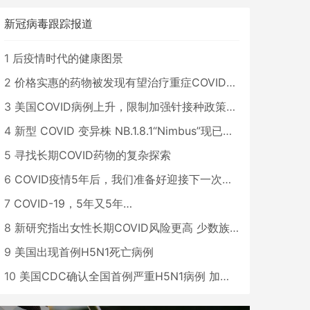
新冠病毒跟踪报道
1
后疫情时代的健康图景
2
价格实惠的药物被发现有望治疗重症COVID患者
3
美国COVID病例上升，限制加强针接种政策即将出台
4
新型 COVID 变异株 NB.1.8.1“Nimbus”现已在美国占据主导地位
5
寻找长期COVID药物的复杂探索
6
COVID疫情5年后，我们准备好迎接下一次大流行了吗？
7
COVID-19，5年又5年…
8
新研究指出女性长期COVID风险更高 少数族裔儿童存在差异
9
美国出现首例H5N1死亡病例
10
美国CDC确认全国首例严重H5N1病例 加州进入紧急状态