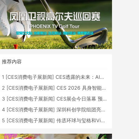
推荐内容
1
[
CES消费电子展新闻
]
CES透露的未来：AI、机器人与智能生活大爆发
2
[
CES消费电子展新闻
]
CES 2026 具身智能与创新领域 中国公司大放异彩
3
[
CES消费电子展新闻
]
CES展会今日落幕 预计2026行业收入将超五千亿美元
4
[
CES消费电子展新闻
]
深圳科创学院组团亮相CES 广受好评
5
[
CES消费电子展新闻
]
传丞环球与玺格和VibeLens共同推出全新耳机