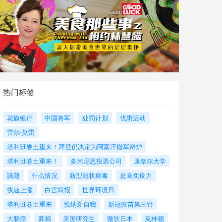
热门标签
花旗银行
中国将军
处罚计划
优惠活动
雷尔·莫雷
塔利班卷土重来！拜登仍决定为阿富汗撤军辩护
塔利班卷土重来！
多米尼恩投票公司
康奈尔大学
議題
什么情况
新型冠状病毒
提高免疫力
快速上涨
白宫简报
世界环境日
塔利班卷土重来
悦纳新自我
新冠疫苗第三针
大肠癌
募捐
美国研究生
微软日本
克林顿