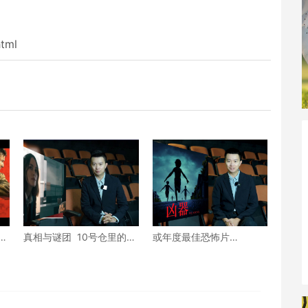
html
游
真相与谜团 10号仓里的女
或年度最佳恐怖片
人
Weapons兇器