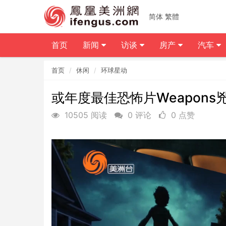
简体
繁體
首页
新闻
访谈
房产
汽车
首页
休闲
环球星动
或年度最佳恐怖片Weapons
10505 阅读
0 评论
0 点赞