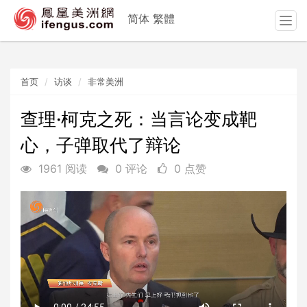
简体
繁體
T
o
g
g
首页
访谈
非常美洲
l
e
n
查理·柯克之死：当言论变成靶
a
心，子弹取代了辩论
v
i
1961 阅读
0 评论
0 点赞
g
a
t
i
o
n