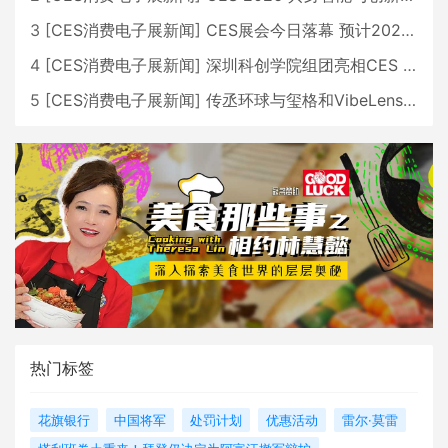
3
[
CES消费电子展新闻
]
CES展会今日落幕 预计2026行业收入将超五千亿美元
4
[
CES消费电子展新闻
]
深圳科创学院组团亮相CES 广受好评
5
[
CES消费电子展新闻
]
传丞环球与玺格和VibeLens共同推出全新耳机
热门标签
花旗银行
中国将军
处罚计划
优惠活动
雷尔·莫雷