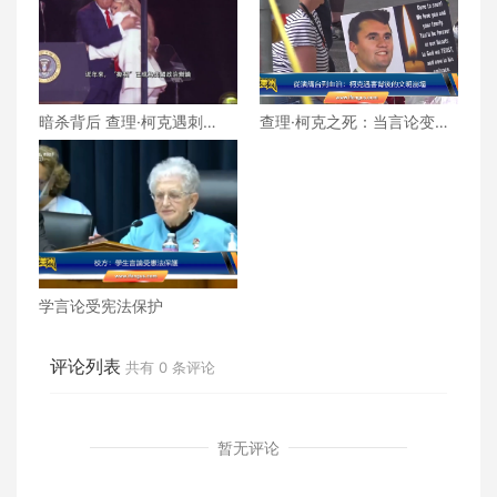
暗杀背后 查理·柯克遇刺
查理·柯克之死：当言论变成
与“撕裂”的美国
靶心，子弹取代了辩论
学言论受宪法保护
评论列表
共有
0
条评论
暂无评论