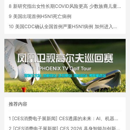
8
新研究指出女性长期COVID风险更高 少数族裔儿童存在差异
9
美国出现首例H5N1死亡病例
10
美国CDC确认全国首例严重H5N1病例 加州进入紧急状态
推荐内容
1
[
CES消费电子展新闻
]
CES透露的未来：AI、机器人与智能生活大爆发
2
[
CES消费电子展新闻
]
CES 2026 具身智能与创新领域 中国公司大放异彩