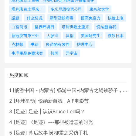
塔利班卷土重来！拜登仍决定为阿富汗撤军辩护
塔利班卷土重来！
多米尼恩投票公司
康奈尔大学
議題
什么情况
新型冠状病毒
提高免疫力
快速上涨
白宫简报
世界环境日
塔利班卷土重来
悦纳新自我
新冠疫苗第三针
大肠癌
募捐
美国研究生
微软日本
克林顿
书籍
疫苗的有效性
护理中心
生理用品免费法案
韩国
元宇宙
热度回顾
1
[
畅游中国 - 内蒙古
]
畅游中国•内蒙古之钢铁骄子，魅力包头
2
[
环球星动
]
悦纳新自我 | AIF电影节
3
[
足迹
]
足迹 | 认识Bruce Lee吗？
4
[
足迹
]
《足迹》---那些被遗忘的时光
5
[
足迹
]
幕后故事∣黄柳霜之采访手札