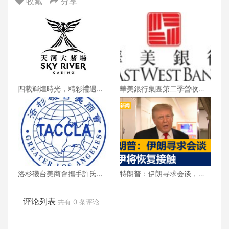
收藏
分享
四載輝煌時光，精彩禮遇歡
華美銀行集團第二季營收創
慶一整月
新高 每股收益年增18%
洛杉磯台美商會攜手許氏參
特朗普：伊朗寻求会谈，美
業 推廣健康養生新生活
伊将恢复接触
评论列表
共有
0
条评论