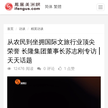
简体
繁體
T
o
g
g
首页
访谈
精英访谈
l
e
n
从农民到坐拥国际文旅行业顶尖
a
荣誉 长隆集团董事长苏志刚专访 |
v
i
天天话题
g
a
12476 阅读
0 评论
1 点赞
t
i
o
n