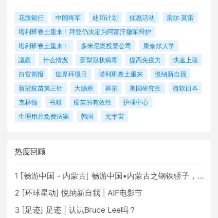
花旗银行
中国将军
处罚计划
优惠活动
雷尔·莫雷
塔利班卷土重来！拜登仍决定为阿富汗撤军辩护
塔利班卷土重来！
多米尼恩投票公司
康奈尔大学
議題
什么情况
新型冠状病毒
提高免疫力
快速上涨
白宫简报
世界环境日
塔利班卷土重来
悦纳新自我
新冠疫苗第三针
大肠癌
募捐
美国研究生
微软日本
克林顿
书籍
疫苗的有效性
护理中心
生理用品免费法案
韩国
元宇宙
热度回顾
1
[
畅游中国 - 内蒙古
]
畅游中国•内蒙古之钢铁骄子，魅力包头
2
[
环球星动
]
悦纳新自我 | AIF电影节
3
[
足迹
]
足迹 | 认识Bruce Lee吗？