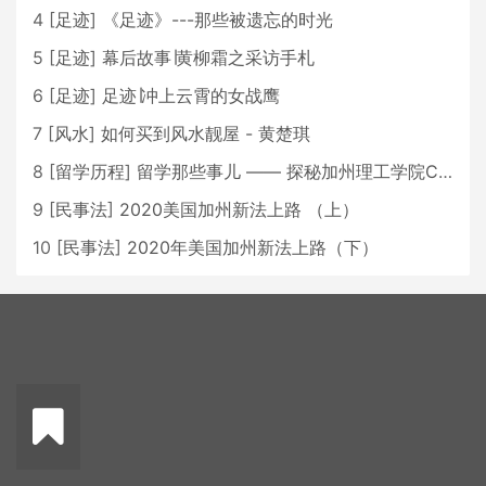
4
[
足迹
]
《足迹》---那些被遗忘的时光
5
[
足迹
]
幕后故事∣黄柳霜之采访手札
6
[
足迹
]
足迹∣冲上云霄的女战鹰
7
[
风水
]
如何买到风水靓屋 - 黄楚琪
8
[
留学历程
]
留学那些事儿 —— 探秘加州理工学院Caltech博士生活 [上集]
9
[
民事法
]
2020美国加州新法上路 （上）
10
[
民事法
]
2020年美国加州新法上路（下）