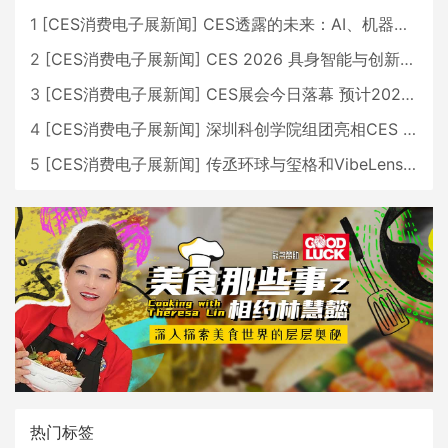
1
[
CES消费电子展新闻
]
CES透露的未来：AI、机器人与智能生活大爆发
2
[
CES消费电子展新闻
]
CES 2026 具身智能与创新领域 中国公司大放异彩
3
[
CES消费电子展新闻
]
CES展会今日落幕 预计2026行业收入将超五千亿美元
4
[
CES消费电子展新闻
]
深圳科创学院组团亮相CES 广受好评
5
[
CES消费电子展新闻
]
传丞环球与玺格和VibeLens共同推出全新耳机
热门标签