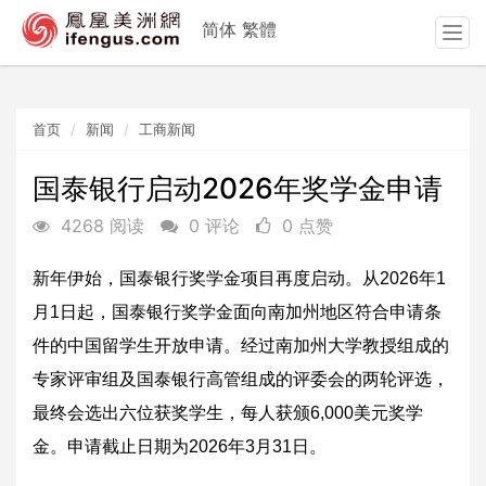
简体
繁體
T
o
g
g
首页
新闻
工商新闻
l
e
n
国泰银行启动2026年奖学金申请
a
4268 阅读
0 评论
0 点赞
v
i
g
新年伊始，国泰银行奖学金项目再度启动。从2026年1
a
月1日起，国泰银行奖学金面向南加州地区符合申请条
t
i
件的中国留学生开放申请。经过南加州大学教授组成的
o
专家评审组及国泰银行高管组成的评委会的两轮评选，
n
最终会选出六位获奖学生，每人获颁6,000美元奖学
金。申请截止日期为2026年3月31日。