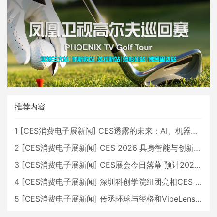
推荐内容
1
[
CES消费电子展新闻
]
CES透露的未来：AI、机器人与智能生活大爆发
2
[
CES消费电子展新闻
]
CES 2026 具身智能与创新领域 中国公司大放异彩
3
[
CES消费电子展新闻
]
CES展会今日落幕 预计2026行业收入将超五千亿美元
4
[
CES消费电子展新闻
]
深圳科创学院组团亮相CES 广受好评
5
[
CES消费电子展新闻
]
传丞环球与玺格和VibeLens共同推出全新耳机