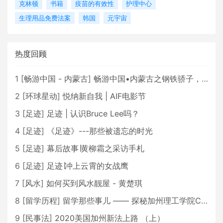
克林顿
书籍
疫苗的有效性
护理中心
生理用品免费法案
韩国
元宇宙
热度回顾
1
[
畅游中国 - 内蒙古
]
畅游中国•内蒙古之钢铁骄子，魅力包头
2
[
环球星动
]
悦纳新自我 | AIF电影节
3
[
足迹
]
足迹 | 认识Bruce Lee吗？
4
[
足迹
]
《足迹》---那些被遗忘的时光
5
[
足迹
]
幕后故事∣黄柳霜之采访手札
6
[
足迹
]
足迹∣冲上云霄的女战鹰
7
[
风水
]
如何买到风水靓屋 - 黄楚琪
8
[
留学历程
]
留学那些事儿 —— 探秘加州理工学院Caltech博士生活 [上集]
9
[
民事法
]
2020美国加州新法上路 （上）