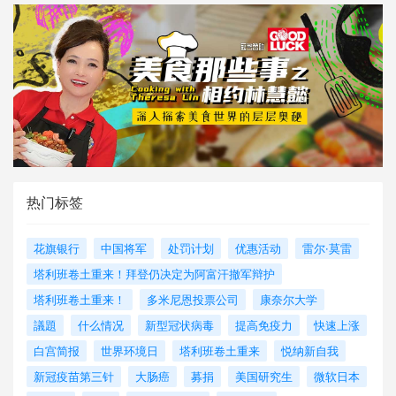
热门标签
花旗银行
中国将军
处罚计划
优惠活动
雷尔·莫雷
塔利班卷土重来！拜登仍决定为阿富汗撤军辩护
塔利班卷土重来！
多米尼恩投票公司
康奈尔大学
議題
什么情况
新型冠状病毒
提高免疫力
快速上涨
白宫简报
世界环境日
塔利班卷土重来
悦纳新自我
新冠疫苗第三针
大肠癌
募捐
美国研究生
微软日本