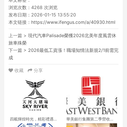
本文标签：
浏览次数：
4268
次浏览
发布日期：2026-01-15 13:55:20
本文链接：
https://www.ifengus.com/a/40930.html
上一篇 >
現代汽車Palisade榮獲2026北美年度風雲休
旅車殊榮
下一篇 >
2026最低工資漲！職場知情法新規2/1前需完
成
收藏
分享
四載輝煌時光，精彩禮遇歡
華美銀行集團第二季營收創
慶一整月
新高 每股收益年增18%