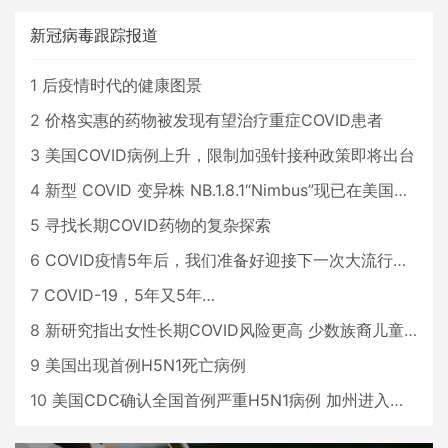
新冠病毒跟踪报道
1
后疫情时代的健康图景
2
价格实惠的药物被发现有望治疗重症COVID患者
3
美国COVID病例上升，限制加强针接种政策即将出台
4
新型 COVID 变异株 NB.1.8.1“Nimbus”现已在美国占据主导地位
5
寻找长期COVID药物的复杂探索
6
COVID疫情5年后，我们准备好迎接下一次大流行了吗？
7
COVID-19，5年又5年…
8
新研究指出女性长期COVID风险更高 少数族裔儿童存在差异
9
美国出现首例H5N1死亡病例
10
美国CDC确认全国首例严重H5N1病例 加州进入紧急状态