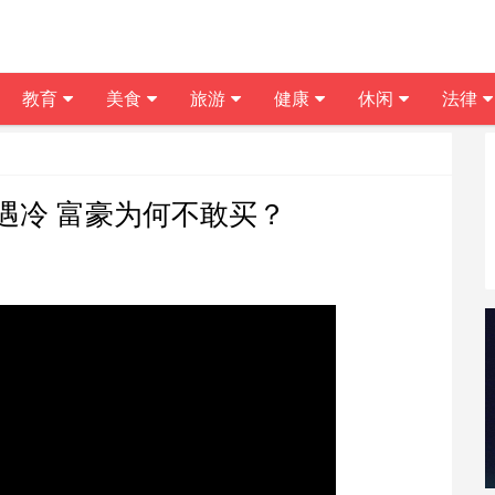
教育
美食
旅游
健康
休闲
法律
遇冷 富豪为何不敢买？