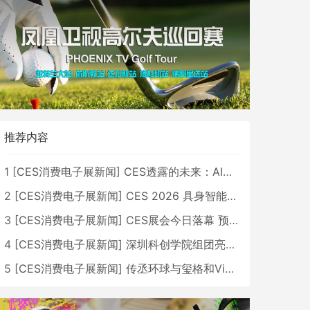
推荐内容
1
[
CES消费电子展新闻
]
CES透露的未来：AI、机器人与智能生活大爆发
2
[
CES消费电子展新闻
]
CES 2026 具身智能与创新领域 中国公司大放异彩
3
[
CES消费电子展新闻
]
CES展会今日落幕 预计2026行业收入将超五千亿美元
4
[
CES消费电子展新闻
]
深圳科创学院组团亮相CES 广受好评
5
[
CES消费电子展新闻
]
传丞环球与玺格和VibeLens共同推出全新耳机