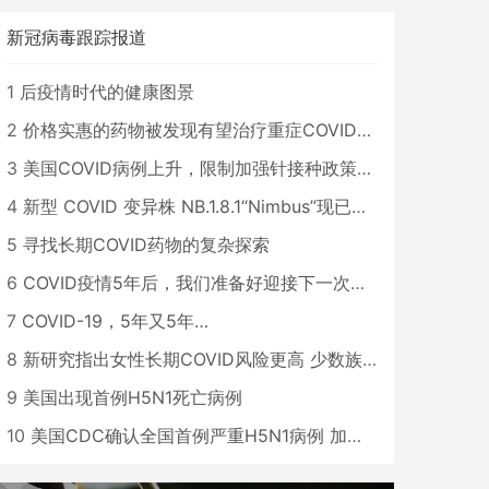
新冠病毒跟踪报道
1
后疫情时代的健康图景
2
价格实惠的药物被发现有望治疗重症COVID患者
3
美国COVID病例上升，限制加强针接种政策即将出台
4
新型 COVID 变异株 NB.1.8.1“Nimbus”现已在美国占据主导地位
5
寻找长期COVID药物的复杂探索
6
COVID疫情5年后，我们准备好迎接下一次大流行了吗？
7
COVID-19，5年又5年…
8
新研究指出女性长期COVID风险更高 少数族裔儿童存在差异
9
美国出现首例H5N1死亡病例
10
美国CDC确认全国首例严重H5N1病例 加州进入紧急状态