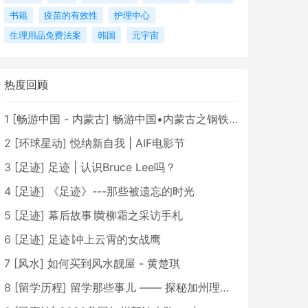
书籍
疫苗的有效性
护理中心
生理用品免费法案
韩国
元宇宙
热度回顾
1
[
畅游中国 - 内蒙古
]
畅游中国•内蒙古之钢铁骄子，魅力包头
2
[
环球星动
]
悦纳新自我 | AIF电影节
3
[
足迹
]
足迹 | 认识Bruce Lee吗？
4
[
足迹
]
《足迹》---那些被遗忘的时光
5
[
足迹
]
幕后故事∣黄柳霜之采访手札
6
[
足迹
]
足迹∣冲上云霄的女战鹰
7
[
风水
]
如何买到风水靓屋 - 黄楚琪
8
[
留学历程
]
留学那些事儿 —— 探秘加州理工学院Caltech博士生活 [上集]