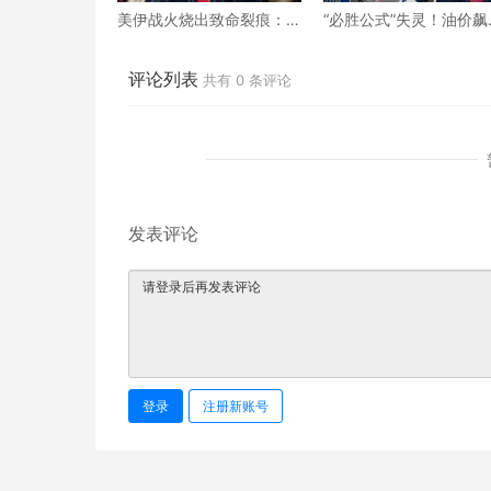
美伊战火烧出致命裂痕：
“必胜公式”失灵！油价飙
吕特低调求和却碰壁，北
升、民怨沸腾，美伊之
约正走向事实性崩塌？
特朗普将如何收场？
评论列表
共有
0
条评论
发表评论
登录
注册新账号