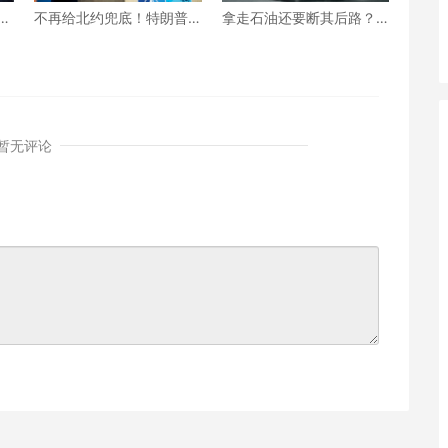
不再给北约兜底！特朗普
拿走石油还要断其后路？
战
对北约“最后通牒” 不交钱
美国为何死掐马杜罗的“辩
美国就不玩了？
护救命钱”？
暂无评论