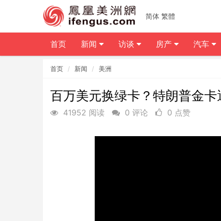
简体
繁體
首页
新闻
访谈
房产
汽车
首页
新闻
美洲
百万美元换绿卡？特朗普金卡
41952 阅读
0 评论
0 点赞