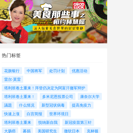
热门标签
花旗银行
中国将军
处罚计划
优惠活动
雷尔·莫雷
塔利班卷土重来！拜登仍决定为阿富汗撤军辩护
塔利班卷土重来！
多米尼恩投票公司
康奈尔大学
議題
什么情况
新型冠状病毒
提高免疫力
快速上涨
白宫简报
世界环境日
塔利班卷土重来
悦纳新自我
新冠疫苗第三针
大肠癌
募捐
美国研究生
微软日本
克林顿