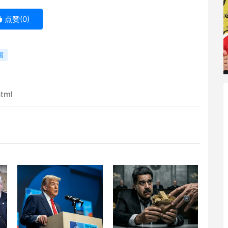
点赞(
0
)
国
html