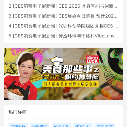
2
[
CES消费电子展新闻
]
CES 2026 具身智能与创新领域 中国公司大放异彩
3
[
CES消费电子展新闻
]
CES展会今日落幕 预计2026行业收入将超五千亿美元
4
[
CES消费电子展新闻
]
深圳科创学院组团亮相CES 广受好评
5
[
CES消费电子展新闻
]
传丞环球与玺格和VibeLens共同推出全新耳机
热门标签
花旗银行
中国将军
处罚计划
优惠活动
雷尔·莫雷