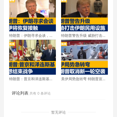
特朗普：伊朗寻求会谈，美
特朗普警告升级 威胁打击伊
伊将恢复接触
朗民用设施
特朗普：普京和泽连斯基都
美伊局势急转弯 特朗普宣布
想结束战争
取消新一轮空袭
评论列表
共有
0
条评论
暂无评论