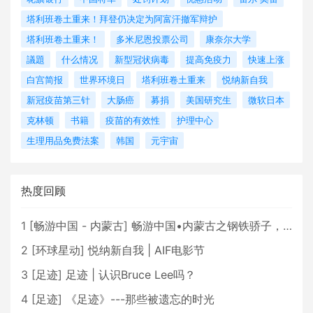
塔利班卷土重来！拜登仍决定为阿富汗撤军辩护
塔利班卷土重来！
多米尼恩投票公司
康奈尔大学
議題
什么情况
新型冠状病毒
提高免疫力
快速上涨
白宫简报
世界环境日
塔利班卷土重来
悦纳新自我
新冠疫苗第三针
大肠癌
募捐
美国研究生
微软日本
克林顿
书籍
疫苗的有效性
护理中心
生理用品免费法案
韩国
元宇宙
热度回顾
1
[
畅游中国 - 内蒙古
]
畅游中国•内蒙古之钢铁骄子，魅力包头
2
[
环球星动
]
悦纳新自我 | AIF电影节
3
[
足迹
]
足迹 | 认识Bruce Lee吗？
4
[
足迹
]
《足迹》---那些被遗忘的时光