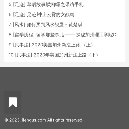
5
[
足迹
]
幕后故事∣黄柳霜之采访手札
6
[
足迹
]
足迹∣冲上云霄的女战鹰
7
[
风水
]
如何买到风水靓屋 - 黄楚琪
8
[
留学历程
]
留学那些事儿 —— 探秘加州理工学院Caltech博士生活 [上集]
9
[
民事法
]
2020美国加州新法上路 （上）
10
[
民事法
]
2020年美国加州新法上路（下）
© 2023. ifengus.com All rights reserved.