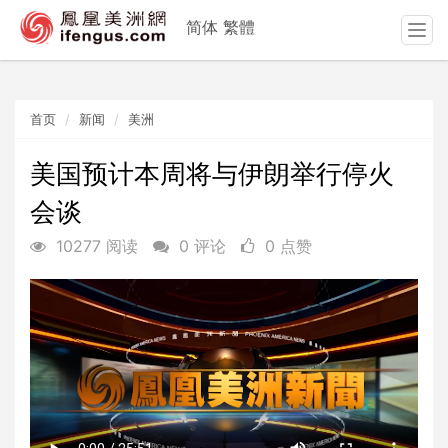
简体
繁體
T
o
g
g
首页
新闻
美洲
l
e
n
美国预计本周将与伊朗举行停火
a
会谈
v
i
10277 阅读
0 评论
0 点赞
g
a
t
i
o
n