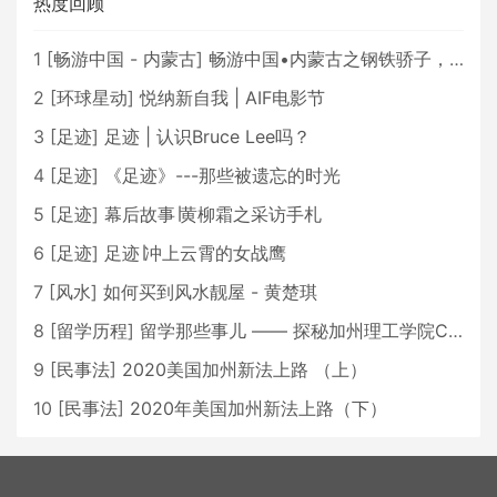
热度回顾
1
[
畅游中国 - 内蒙古
]
畅游中国•内蒙古之钢铁骄子，魅力包头
2
[
环球星动
]
悦纳新自我 | AIF电影节
3
[
足迹
]
足迹 | 认识Bruce Lee吗？
4
[
足迹
]
《足迹》---那些被遗忘的时光
5
[
足迹
]
幕后故事∣黄柳霜之采访手札
6
[
足迹
]
足迹∣冲上云霄的女战鹰
7
[
风水
]
如何买到风水靓屋 - 黄楚琪
8
[
留学历程
]
留学那些事儿 —— 探秘加州理工学院Caltech博士生活 [上集]
9
[
民事法
]
2020美国加州新法上路 （上）
10
[
民事法
]
2020年美国加州新法上路（下）