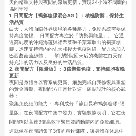
天的精準支持與夜間的深層更新，實現24小時不間斷的
協同守護：
1. 日間配方【褐藻糖膠混合AG 】：積極防禦，保持生
活品質
白天，人體面臨外界環境的各種壓力，免疫系統需要保
持高度警惕。 日間配方專注於「防禦與能量」。 它通
過高純度的沖繩海蘊與裙帶菜孢子葉萃取出的褐藻糖
膠，迅速支持體內的先天和後天免疫防線，配方添加入
巴西蘑菇菌絲體， ，幫助醫院回來后的機體在白天保
持充沛的活力以及良好的生活品質。
2. 夜間配方【限量版】：3倍聚集免疫，支持細胞夜晚
更新
夜間是身體各器官系統更新、細胞完成自我修復與重塑
的黃金時期。夜間配方正是針對這一痛點設計的核心武
器：
聚集免疫細胞能力： 專利成分「籠目昆布褐藻糖膠-限
量版」在夜間配方中集中發力，實驗數據表明，它在夜
間能夠以高達3倍高效率聚集並調動體內的免疫細胞。
這就像在夜間調集了3倍的精銳部隊，讓身體在休息中