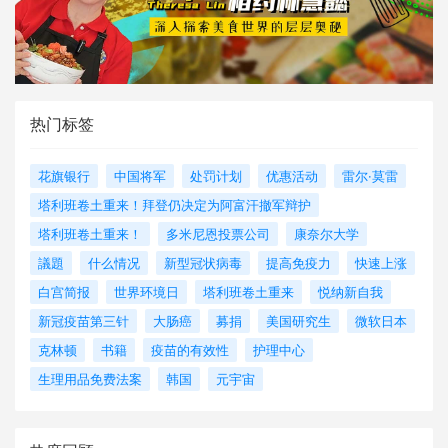
热门标签
花旗银行
中国将军
处罚计划
优惠活动
雷尔·莫雷
塔利班卷土重来！拜登仍决定为阿富汗撤军辩护
塔利班卷土重来！
多米尼恩投票公司
康奈尔大学
議題
什么情况
新型冠状病毒
提高免疫力
快速上涨
白宫简报
世界环境日
塔利班卷土重来
悦纳新自我
新冠疫苗第三针
大肠癌
募捐
美国研究生
微软日本
克林顿
书籍
疫苗的有效性
护理中心
生理用品免费法案
韩国
元宇宙