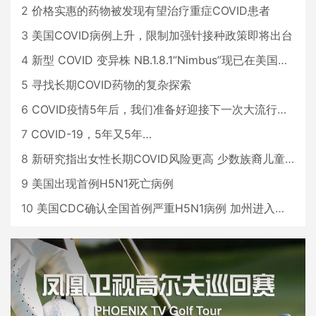
2
价格实惠的药物被发现有望治疗重症COVID患者
3
美国COVID病例上升，限制加强针接种政策即将出台
4
新型 COVID 变异株 NB.1.8.1“Nimbus”现已在美国占据主导地位
5
寻找长期COVID药物的复杂探索
6
COVID疫情5年后，我们准备好迎接下一次大流行了吗？
7
COVID-19，5年又5年…
8
新研究指出女性长期COVID风险更高 少数族裔儿童存在差异
9
美国出现首例H5N1死亡病例
10
美国CDC确认全国首例严重H5N1病例 加州进入紧急状态