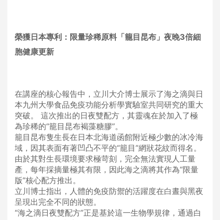
榮獲日本專利：限量珍稀原料「籠目昆布」夜晚3倍細
胞健康更新
在講座的核心報告中，立川大介博士展示了海之滴與日
本九州大學食品免疫功能分析學實驗室共同研究的重大
突破。 這次推出的日夜雙配方，其靈魂在於加入了極
為珍稀的“籠目昆布褐藻糖膠”。
籠目昆布隻生長在日本北海道函館附近極少數的冰冷海
域，因其表面有著凹凸不平的“籠目”網狀花紋而得名。
由於其對生長環境要求極苛刻，完全無法實現人工量
產，每年採摘量極其有限，因此海之滴將其作為“限量
版”核心配方推出。
立川博士指出，人體的免疫防禦的活躍度在白晝與黑夜
呈現出完全不同的狀態。
“海之滴日夜雙配方”正是基於這一生物學規律，通過白