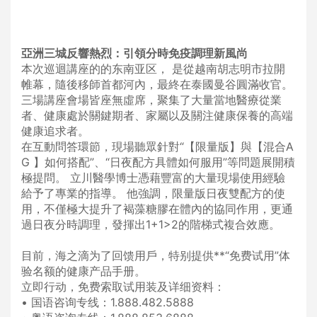
亞洲三城反響熱烈：引領分時免疫調理新風尚
本次巡迴講座的的东南亚区， 是從越南胡志明市拉開
帷幕，隨後移師首都河內，最終在泰國曼谷圓滿收官。
三場講座會場皆座無虛席，聚集了大量當地醫療從業
者、健康處於關鍵期者、家屬以及關注健康保養的高端
健康追求者。
在互動問答環節，現場聽眾針對“【限量版】與【混合A
G 】如何搭配”、“日夜配方具體如何服用”等問題展開積
極提問。 立川醫學博士憑藉豐富的大量現場使用經驗
給予了專業的指導。 他強調，限量版日夜雙配方的使
用，不僅極大提升了褐藻糖膠在體內的協同作用，更通
過日夜分時調理，發揮出1+1>2的階梯式複合效應。
目前，海之滴为了回馈用戶，特别提供**“免费试用”体
验名额的健康产品手册。
立即行动，免费索取试用装及详细资料：
•
国语咨询专线：1.888.482.5888