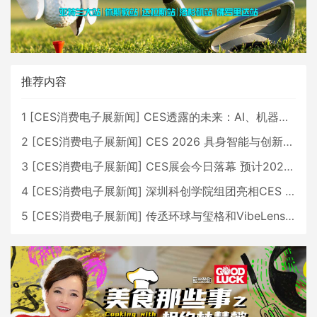
推荐内容
1
[
CES消费电子展新闻
]
CES透露的未来：AI、机器人与智能生活大爆发
2
[
CES消费电子展新闻
]
CES 2026 具身智能与创新领域 中国公司大放异彩
3
[
CES消费电子展新闻
]
CES展会今日落幕 预计2026行业收入将超五千亿美元
4
[
CES消费电子展新闻
]
深圳科创学院组团亮相CES 广受好评
5
[
CES消费电子展新闻
]
传丞环球与玺格和VibeLens共同推出全新耳机