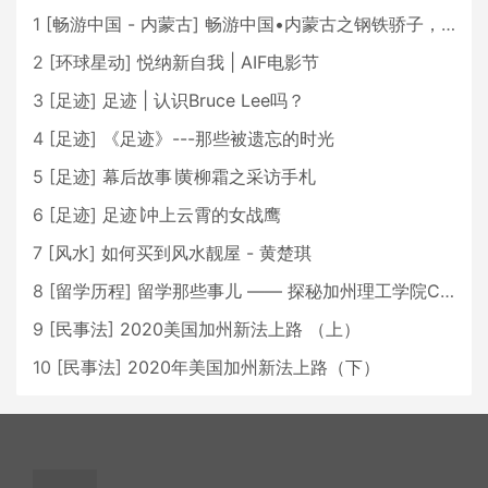
1
[
畅游中国 - 内蒙古
]
畅游中国•内蒙古之钢铁骄子，魅力包头
2
[
环球星动
]
悦纳新自我 | AIF电影节
3
[
足迹
]
足迹 | 认识Bruce Lee吗？
4
[
足迹
]
《足迹》---那些被遗忘的时光
5
[
足迹
]
幕后故事∣黄柳霜之采访手札
6
[
足迹
]
足迹∣冲上云霄的女战鹰
7
[
风水
]
如何买到风水靓屋 - 黄楚琪
8
[
留学历程
]
留学那些事儿 —— 探秘加州理工学院Caltech博士生活 [上集]
9
[
民事法
]
2020美国加州新法上路 （上）
10
[
民事法
]
2020年美国加州新法上路（下）