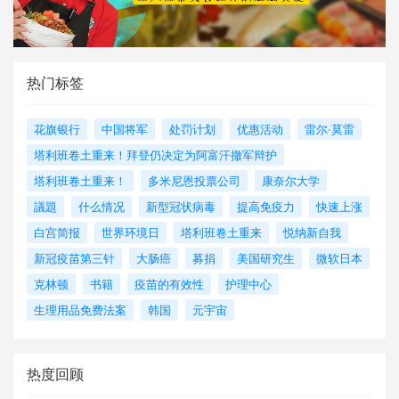
热门标签
花旗银行
中国将军
处罚计划
优惠活动
雷尔·莫雷
塔利班卷土重来！拜登仍决定为阿富汗撤军辩护
塔利班卷土重来！
多米尼恩投票公司
康奈尔大学
議題
什么情况
新型冠状病毒
提高免疫力
快速上涨
白宫简报
世界环境日
塔利班卷土重来
悦纳新自我
新冠疫苗第三针
大肠癌
募捐
美国研究生
微软日本
克林顿
书籍
疫苗的有效性
护理中心
生理用品免费法案
韩国
元宇宙
热度回顾