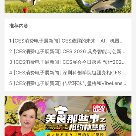
推荐内容
1
[
CES消费电子展新闻
]
CES透露的未来：AI、机器人与智能生活大爆发
2
[
CES消费电子展新闻
]
CES 2026 具身智能与创新领域 中国公司大放异彩
3
[
CES消费电子展新闻
]
CES展会今日落幕 预计2026行业收入将超五千亿美元
4
[
CES消费电子展新闻
]
深圳科创学院组团亮相CES 广受好评
5
[
CES消费电子展新闻
]
传丞环球与玺格和VibeLens共同推出全新耳机