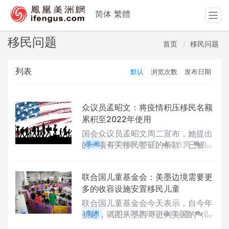
简体
繁體
T
o
g
移民问题
首页
移民问题
g
l
列表
默认
浏览次数
发布日期
e
n
a
v
众议员孟昭文：将疫情积压移民名额
i
累积至2022年使用
g
国会众议员孟昭文周二宣布，她提出
a
的一项有关移民签证的条款，已被囊
美洲
2021年07月14日
0 点赞
0
t
括进了众院版本的国安支出法案
评论
1511 浏览
i
o
联合国儿童基金会：美墨边境需要更
n
多的收容设施安置移民儿童
联合国儿童基金会今天表示，自今年
初起，试图从墨西哥进到美国的（非
美洲
2021年04月20日
0 点赞
0
法）儿童移民
评论
1711 浏览