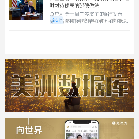
时对待移民的强硬做法
总统拜登于周二签署了3项行政命
令，旨在扭转特朗普在任时在移民问
美洲
2021年02月03日
0 点赞
0
题上的强硬做法，拜登在签署命令前
评论
1727 浏览
表示，这不是设立新法，而是废止不
良的政策。