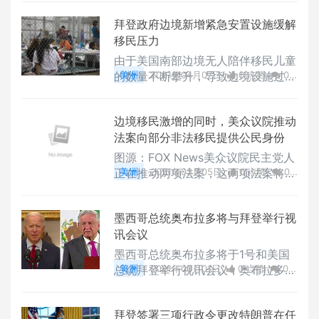
拜登政府边境新增紧急安置设施缓解
移民压力
由于美国南部边境无人陪伴移民儿童
的数量不断攀升，导致边境设施过度
美洲
2021年04月07日
0 点赞
0
拥挤
评论
2031 浏览
边境移民激增的同时，美众议院推动
法案向部分非法移民提供公民身份
图源：FOX News美众议院民主党人
正在推动两项法案，这两项法案将在
美洲
2021年03月05日
0 点赞
0
未来几周内为数百万非法移民提供法
评论
5721 浏览
律获得公民身份的途径。与此同时，
墨西哥总统奥布拉多将与拜登举行视
拜登政府正在迅速解决南部边界危
讯会议
机。
墨西哥总统奥布拉多将于1号和美国
总统拜登举行视讯会议，奥布拉多表
美洲
2021年03月01日
0 点赞
0
示，移民问题将是两国领袖对话的核
评论
2200 浏览
心议题
拜登签署三项行政令更改特朗普在任