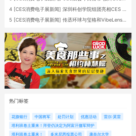
4
[
CES消费电子展新闻
]
深圳科创学院组团亮相CES 广受好评
5
[
CES消费电子展新闻
]
传丞环球与玺格和VibeLens共同推出全新耳机
热门标签
花旗银行
中国将军
处罚计划
优惠活动
雷尔·莫雷
塔利班卷土重来！拜登仍决定为阿富汗撤军辩护
塔利班卷土重来！
多米尼恩投票公司
康奈尔大学