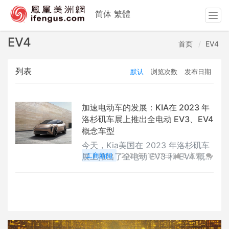
简体
繁體
T
o
g
EV4
首页
EV4
g
l
列表
默认
浏览次数
发布日期
e
n
a
v
加速电动车的发展：KIA在 2023 年
i
洛杉矶车展上推出全电动 EV3、EV4
g
概念车型
a
今天，Kia美国在 2023 年洛杉矶车
t
展上推出了全电动 EV3 和 EV4 概念
工商新闻
2023年11月17日
0 点赞
i
车型。
0
评论
3549 浏览
o
n