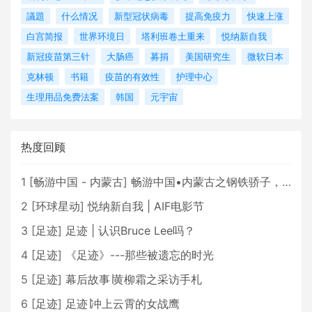
議題
什么情况
新型冠状病毒
提高免疫力
快速上涨
白宫简报
世界环境日
塔利班卷土重来
悦纳新自我
新冠疫苗第三针
大肠癌
募捐
美国研究生
微软日本
克林顿
书籍
疫苗的有效性
护理中心
生理用品免费法案
韩国
元宇宙
热度回顾
1
[
畅游中国 - 内蒙古
]
畅游中国•内蒙古之钢铁骄子，魅力包头
2
[
环球星动
]
悦纳新自我 | AIF电影节
3
[
足迹
]
足迹 | 认识Bruce Lee吗？
4
[
足迹
]
《足迹》---那些被遗忘的时光
5
[
足迹
]
幕后故事∣黄柳霜之采访手札
6
[
足迹
]
足迹∣冲上云霄的女战鹰