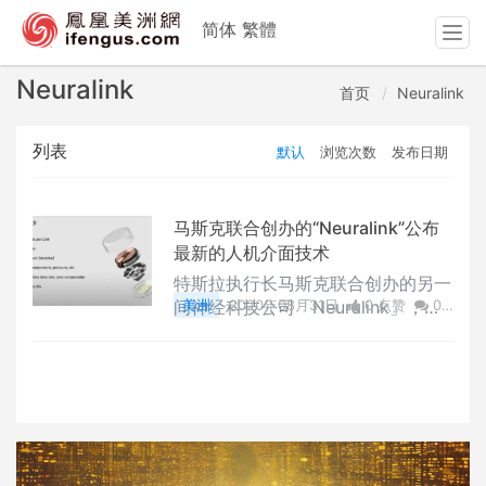
简体
繁體
T
o
g
Neuralink
首页
Neuralink
g
l
列表
默认
浏览次数
发布日期
e
n
a
v
马斯克联合创办的“Neuralink”公布
i
最新的人机介面技术
g
特斯拉执行长马斯克联合创办的另一
a
间神经科技公司「Neuralink」，在
美洲
2020年08月31日
0 点赞
0
t
今日展示了一项最新的人机介面技
评论
2230 浏览
i
术。
o
n