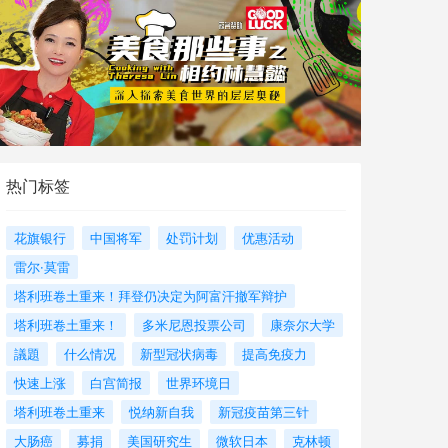
热门标签
花旗银行
中国将军
处罚计划
优惠活动
雷尔·莫雷
塔利班卷土重来！拜登仍决定为阿富汗撤军辩护
塔利班卷土重来！
多米尼恩投票公司
康奈尔大学
議題
什么情况
新型冠状病毒
提高免疫力
快速上涨
白宫简报
世界环境日
塔利班卷土重来
悦纳新自我
新冠疫苗第三针
大肠癌
募捐
美国研究生
微软日本
克林顿