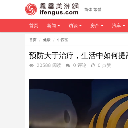
简体
繁體
首页
新闻
访谈
房产
汽车
首页
健康
中西医
预防大于治疗，生活中如何提
20588 阅读
0 评论
0 点赞