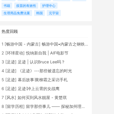
书籍
疫苗的有效性
护理中心
生理用品免费法案
韩国
元宇宙
热度回顾
1
[
畅游中国 - 内蒙古
]
畅游中国•内蒙古之钢铁骄子，魅力包头
2
[
环球星动
]
悦纳新自我 | AIF电影节
3
[
足迹
]
足迹 | 认识Bruce Lee吗？
4
[
足迹
]
《足迹》---那些被遗忘的时光
5
[
足迹
]
幕后故事∣黄柳霜之采访手札
6
[
足迹
]
足迹∣冲上云霄的女战鹰
7
[
风水
]
如何买到风水靓屋 - 黄楚琪
8
[
留学历程
]
留学那些事儿 —— 探秘加州理工学院Caltech博士生活 [上集]