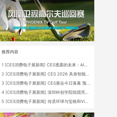
推荐内容
1
[
CES消费电子展新闻
]
CES透露的未来：AI、机器人与智能生活大爆发
2
[
CES消费电子展新闻
]
CES 2026 具身智能与创新领域 中国公司大放异彩
3
[
CES消费电子展新闻
]
CES展会今日落幕 预计2026行业收入将超五千亿美元
4
[
CES消费电子展新闻
]
深圳科创学院组团亮相CES 广受好评
5
[
CES消费电子展新闻
]
传丞环球与玺格和VibeLens共同推出全新耳机