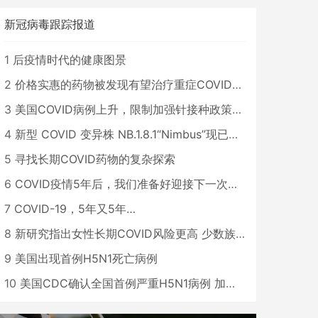
新冠病毒跟踪报道
1
后疫情时代的健康图景
2
价格实惠的药物被发现有望治疗重症COVID患者
3
美国COVID病例上升，限制加强针接种政策即将出台
4
新型 COVID 变异株 NB.1.8.1“Nimbus”现已在美国占据主导地位
5
寻找长期COVID药物的复杂探索
6
COVID疫情5年后，我们准备好迎接下一次大流行了吗？
7
COVID-19，5年又5年…
8
新研究指出女性长期COVID风险更高 少数族裔儿童存在差异
9
美国出现首例H5N1死亡病例
10
美国CDC确认全国首例严重H5N1病例 加州进入紧急状态