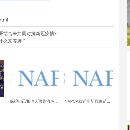
html
医结合来共同对抗新冠疫情?
什么来养肺？
神
保护⾃⼰和他⼈预防流感
NAPCA就近期新冠疫苗问
及COVID-19
题进行答疑