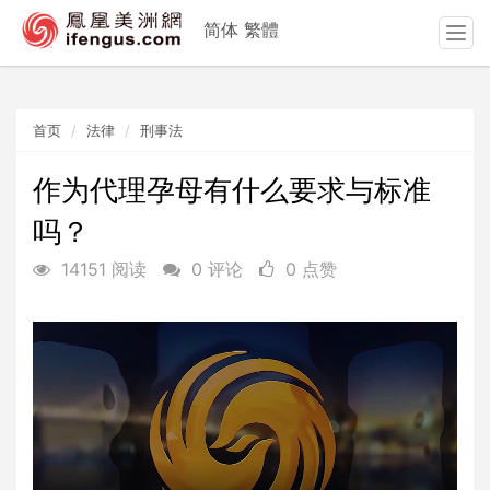
简体
繁體
T
o
g
g
首页
法律
刑事法
l
e
n
作为代理孕母有什么要求与标准
a
吗？
v
i
14151 阅读
0 评论
0 点赞
g
a
t
i
o
n