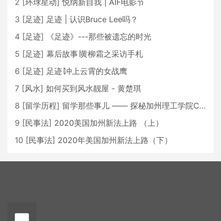
2
[
环球星动
]
悦纳新自我 | AIF电影节
3
[
足迹
]
足迹 | 认识Bruce Lee吗？
4
[
足迹
]
《足迹》---那些被遗忘的时光
5
[
足迹
]
幕后故事∣黄柳霜之采访手札
6
[
足迹
]
足迹∣冲上云霄的女战鹰
7
[
风水
]
如何买到风水靓屋 - 黄楚琪
8
[
留学历程
]
留学那些事儿 —— 探秘加州理工学院Caltech博士生活 [上集]
9
[
民事法
]
2020美国加州新法上路 （上）
10
[
民事法
]
2020年美国加州新法上路（下）