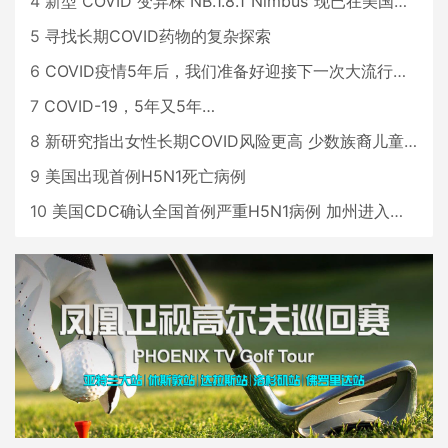
4
新型 COVID 变异株 NB.1.8.1“Nimbus”现已在美国占据主导地位
5
寻找长期COVID药物的复杂探索
6
COVID疫情5年后，我们准备好迎接下一次大流行了吗？
7
COVID-19，5年又5年…
8
新研究指出女性长期COVID风险更高 少数族裔儿童存在差异
9
美国出现首例H5N1死亡病例
10
美国CDC确认全国首例严重H5N1病例 加州进入紧急状态