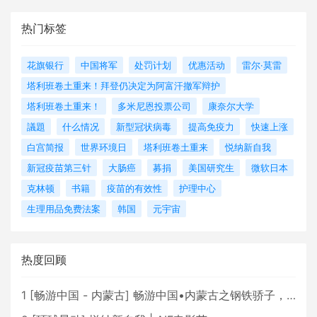
热门标签
花旗银行
中国将军
处罚计划
优惠活动
雷尔·莫雷
塔利班卷土重来！拜登仍决定为阿富汗撤军辩护
塔利班卷土重来！
多米尼恩投票公司
康奈尔大学
議題
什么情况
新型冠状病毒
提高免疫力
快速上涨
白宫简报
世界环境日
塔利班卷土重来
悦纳新自我
新冠疫苗第三针
大肠癌
募捐
美国研究生
微软日本
克林顿
书籍
疫苗的有效性
护理中心
生理用品免费法案
韩国
元宇宙
热度回顾
1
[
畅游中国 - 内蒙古
]
畅游中国•内蒙古之钢铁骄子，魅力包头