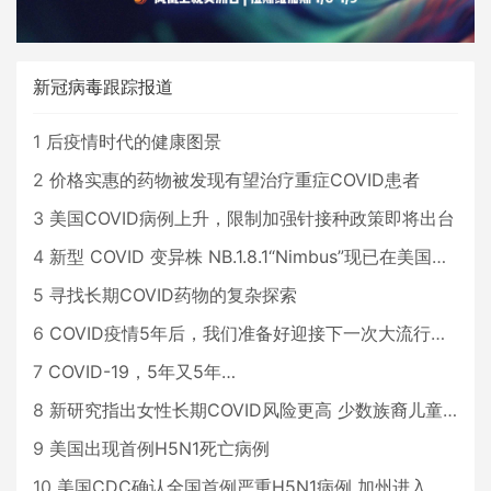
新冠病毒跟踪报道
1
后疫情时代的健康图景
2
价格实惠的药物被发现有望治疗重症COVID患者
3
美国COVID病例上升，限制加强针接种政策即将出台
4
新型 COVID 变异株 NB.1.8.1“Nimbus”现已在美国占据主导地位
5
寻找长期COVID药物的复杂探索
6
COVID疫情5年后，我们准备好迎接下一次大流行了吗？
7
COVID-19，5年又5年…
8
新研究指出女性长期COVID风险更高 少数族裔儿童存在差异
9
美国出现首例H5N1死亡病例
10
美国CDC确认全国首例严重H5N1病例 加州进入紧急状态