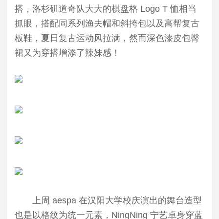
搭，洛杉矶道奇队大大的棋盘格 Logo T 恤相当
抓眼，搭配同系列渔夫帽和斜挎包以及高帮复古
板鞋，夏日复古运动风拉满，然而深色漆皮包臀
裙又为穿搭增添了辣妹感！
上周 aespa 在汉阳大学校庆演出的舞台造型
也是以格纹为统一元素，NingNing 宁艺卓身穿蓝