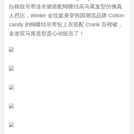
白格纹吊带连衣裙搭配蝴蝶结高马尾发型仿佛真
人芭比，Winter 金玟庭身穿韩国潮流品牌 Cotton
candy 的蝴蝶结吊带短上衣搭配 Crank 百褶裙，
金发双马尾造型是心动狙击了！