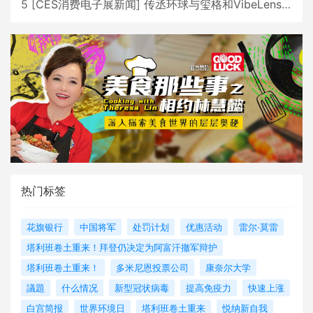
5
[
CES消费电子展新闻
]
传丞环球与玺格和VibeLens共同推出全新耳机
热门标签
花旗银行
中国将军
处罚计划
优惠活动
雷尔·莫雷
塔利班卷土重来！拜登仍决定为阿富汗撤军辩护
塔利班卷土重来！
多米尼恩投票公司
康奈尔大学
議題
什么情况
新型冠状病毒
提高免疫力
快速上涨
白宫简报
世界环境日
塔利班卷土重来
悦纳新自我