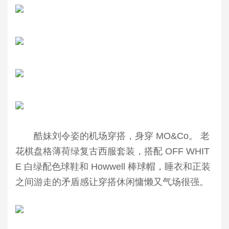
酷妹刘令姿的机场穿搭，身穿 MO&Co。 老
花棋盘格薄荷绿复古西服套装，搭配 OFF W
HIT
E 白绿配色球鞋和 Howwell 棒球帽，睡衣和正装
之间游走的矛盾感让穿搭休闲慵懒又气场很强。