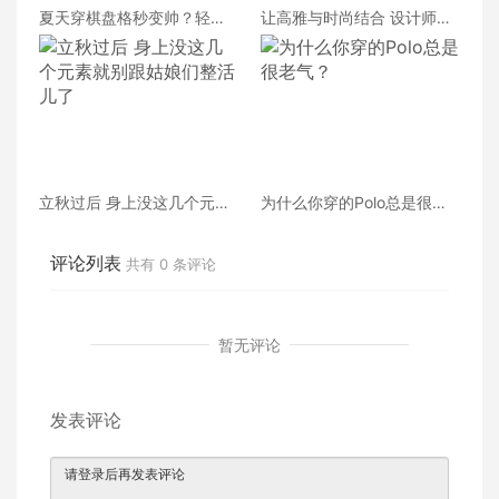
夏天穿棋盘格秒变帅？轻松
让高雅与时尚结合 设计师谈
成为王者的格子穿搭快来学
亨锐凯世的品牌构造
立秋过后 身上没这几个元素
为什么你穿的Polo总是很老
就别跟姑娘们整活儿了
气？
评论列表
共有
0
条评论
暂无评论
发表评论