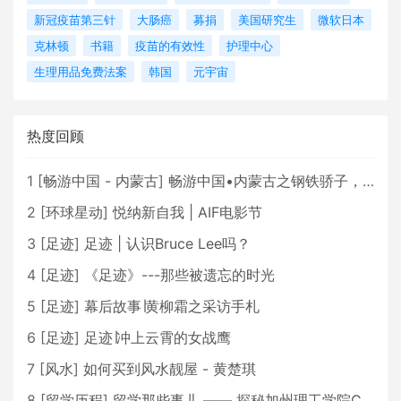
新冠疫苗第三针
大肠癌
募捐
美国研究生
微软日本
克林顿
书籍
疫苗的有效性
护理中心
生理用品免费法案
韩国
元宇宙
热度回顾
1
[
畅游中国 - 内蒙古
]
畅游中国•内蒙古之钢铁骄子，魅力包头
2
[
环球星动
]
悦纳新自我 | AIF电影节
3
[
足迹
]
足迹 | 认识Bruce Lee吗？
4
[
足迹
]
《足迹》---那些被遗忘的时光
5
[
足迹
]
幕后故事∣黄柳霜之采访手札
6
[
足迹
]
足迹∣冲上云霄的女战鹰
7
[
风水
]
如何买到风水靓屋 - 黄楚琪
8
[
留学历程
]
留学那些事儿 —— 探秘加州理工学院Caltech博士生活 [上集]