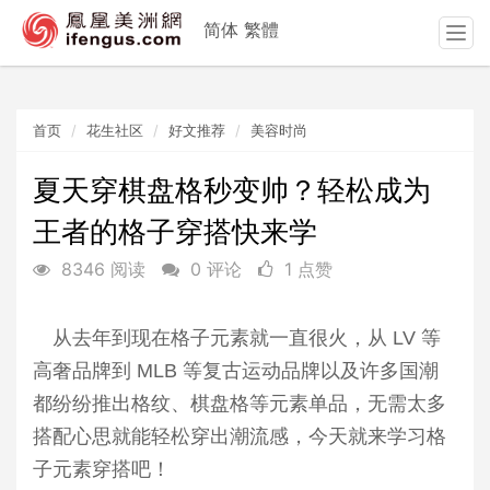
简体
繁體
T
o
g
g
首页
花生社区
好文推荐
美容时尚
l
e
n
夏天穿棋盘格秒变帅？轻松成为
a
王者的格子穿搭快来学
v
i
8346 阅读
0 评论
1 点赞
g
a
t
从去年到现在格子元素就一直很火，从 LV 等
i
高奢品牌到 MLB 等复古运动品牌以及许多国潮
o
n
都纷纷推出格纹、棋盘格等元素单品，无需太多
搭配心思就能轻松穿出潮流感，今天就来学习格
子元素穿搭吧！