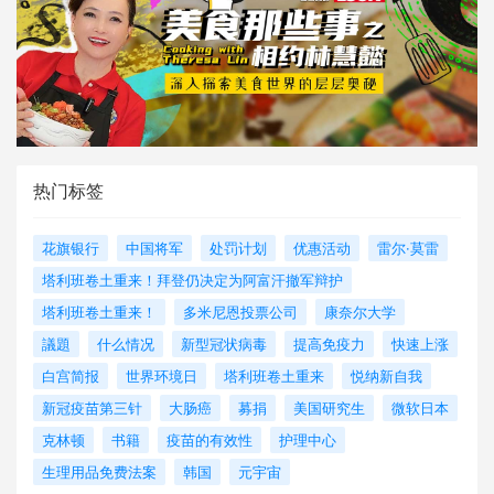
热门标签
花旗银行
中国将军
处罚计划
优惠活动
雷尔·莫雷
塔利班卷土重来！拜登仍决定为阿富汗撤军辩护
塔利班卷土重来！
多米尼恩投票公司
康奈尔大学
議題
什么情况
新型冠状病毒
提高免疫力
快速上涨
白宫简报
世界环境日
塔利班卷土重来
悦纳新自我
新冠疫苗第三针
大肠癌
募捐
美国研究生
微软日本
克林顿
书籍
疫苗的有效性
护理中心
生理用品免费法案
韩国
元宇宙