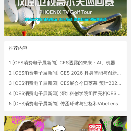
推荐内容
1
[
CES消费电子展新闻
]
CES透露的未来：AI、机器人与智能生活大爆发
2
[
CES消费电子展新闻
]
CES 2026 具身智能与创新领域 中国公司大放异彩
3
[
CES消费电子展新闻
]
CES展会今日落幕 预计2026行业收入将超五千亿美元
4
[
CES消费电子展新闻
]
深圳科创学院组团亮相CES 广受好评
5
[
CES消费电子展新闻
]
传丞环球与玺格和VibeLens共同推出全新耳机