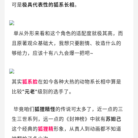
可是
极具代表性的狐系长相
。
单从外形来看和这个角色的适配度就极其高，而
且原著观众基础大，我想只要剧情、妆造什么的
够给力，应该十有八九会爆一把吧~
其实
狐系脸
在如今各种大热的动物系长相中算是
比较
“元老”
级别的选手了。
毕竟咱们
狐狸精怪
的传说可太多了，近一点的三
生三世系列，远一点的《封神榜》中就有
苏妲己
这个经典的
狐狸精
形象，从真人到动画都不知道