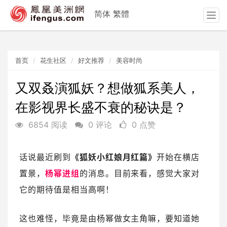
简体
繁體
T
o
g
g
首页
花生社区
好文推荐
美容时尚
l
e
n
又双叒演狐妖？想做狐系美人，
a
在影视界长盛不衰的秘诀是？
v
i
6854 阅读
0 评论
0 点赞
g
a
t
话说最近刷到
《狐妖小红娘月红篇》
开始在横店
i
o
置景，
杨幂进组
的消息。目前来看，感觉大家对
n
它的期待值是相当高啊！
这也难怪，毕竟是由杨幂做女主角嘛，要知道她