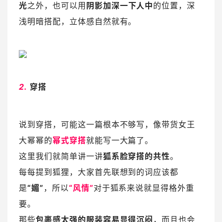
光
之外，也可以用
阴影加深一下人中
的位置，深
浅明暗搭配，立体感自然就有。
2.
穿搭
说到穿搭，可能这一篇根本不够写，像带货女王
大幂幂的
幂式穿搭
就能写一大篇了。
这里我们就简单讲一讲
狐系脸穿搭的共性
。
每每提到狐狸，大家首先联想到的词应该都
是
“媚”
，所以
“风情”
对于狐系来说就显得格外重
要。
那些
包裹感太强的服装容易显得沉闷
，而且也会