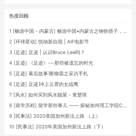
热度回顾
1
[
畅游中国 - 内蒙古
]
畅游中国•内蒙古之钢铁骄子，魅力包头
2
[
环球星动
]
悦纳新自我 | AIF电影节
3
[
足迹
]
足迹 | 认识Bruce Lee吗？
4
[
足迹
]
《足迹》---那些被遗忘的时光
5
[
足迹
]
幕后故事∣黄柳霜之采访手札
6
[
足迹
]
足迹∣冲上云霄的女战鹰
7
[
风水
]
如何买到风水靓屋 - 黄楚琪
8
[
留学历程
]
留学那些事儿 —— 探秘加州理工学院Caltech博士生活 [上集]
9
[
民事法
]
2020美国加州新法上路 （上）
10
[
民事法
]
2020年美国加州新法上路（下）