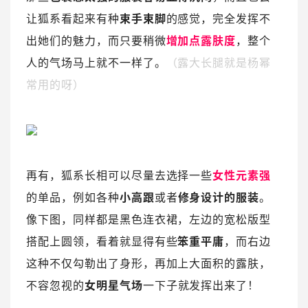
让狐系看起来有种
束手束脚
的感觉，完全发挥不
出她们的魅力，而只要稍微
增加点露肤度
，整个
人的气场马上就不一样了。
（露大长腿就是杨幂
常用的呀）
再有，狐系长相可以尽量去选择一些
女性元素强
的单品，例如各种
小高跟
或者
修身设计的服装
。
像下图，同样都是黑色连衣裙，左边的宽松版型
搭配上圆领，看着就显得有些
笨重平庸
，而右边
这种不仅勾勒出了身形，再加上大面积的露肤，
不容忽视的
女明星气场
一下子就发挥出来了！