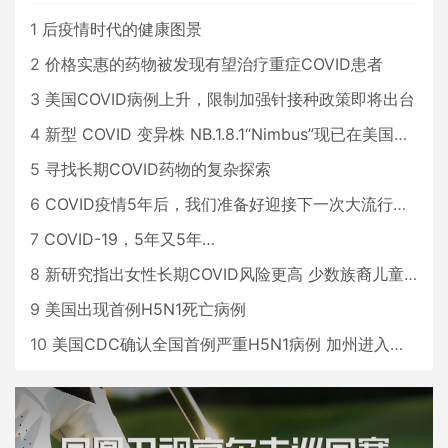
1
后疫情时代的健康图景
2
价格实惠的药物被发现有望治疗重症COVID患者
3
美国COVID病例上升，限制加强针接种政策即将出台
4
新型 COVID 变异株 NB.1.8.1“Nimbus”现已在美国占据主导地位
5
寻找长期COVID药物的复杂探索
6
COVID疫情5年后，我们准备好迎接下一次大流行了吗？
7
COVID-19，5年又5年…
8
新研究指出女性长期COVID风险更高 少数族裔儿童存在差异
9
美国出现首例H5N1死亡病例
10
美国CDC确认全国首例严重H5N1病例 加州进入紧急状态