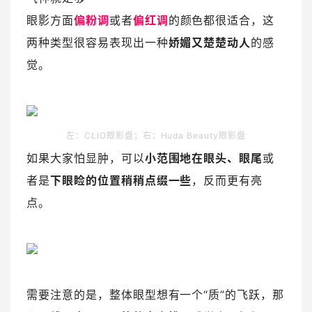
眼影方面
偏粉调
或者
偏红调
的颜色都很适合，这
两种类型很容易表现出一种
娇媚又楚楚动人
的感
觉。
左：CLIO眼影盘；右：Huda Beauty眼影盘
如果大家怕显肿，可以
小范围地在眼头、眼尾
或
者是
下眼睑的位置稍稍点缀一些
，反而更有亮
点。
需要注意的是，整体眼型想有一个“质”的飞跃，那