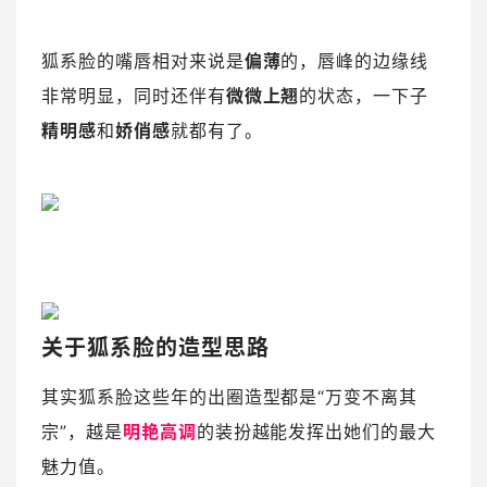
狐系脸的嘴唇相对来说是
偏薄
的，唇峰的边缘线
非常明显，同时还伴有
微微上翘
的状态，一下子
精明感
和
娇俏感
就都有了。
关于狐系脸的造型思路
其实狐系脸这些年的出圈造型都是“万变不离其
宗”，越是
明艳高调
的装扮越能发挥出她们的最大
魅力值。