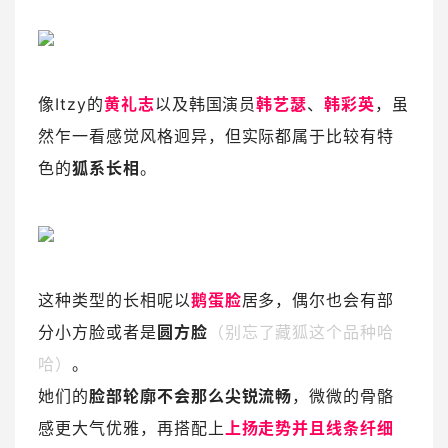
像Itzy的
黄礼志
以及韩国演员
韩艺瑟
、
韩彩英
，虽
然乍一看感觉风格迥异，但实际都属于比较有特
色的
狐系长相
。
这种类型的长相呢以
鹅蛋脸
居多，偶尔也会有部
分小方脸或者是
圆方脸
（别忘了藏狐这个品种哈
哈）
。
她们的
脸部轮廓不会那么尖锐流畅
，微微的骨骼
感更大气优雅，再搭配上
上扬走势并且线条纤细