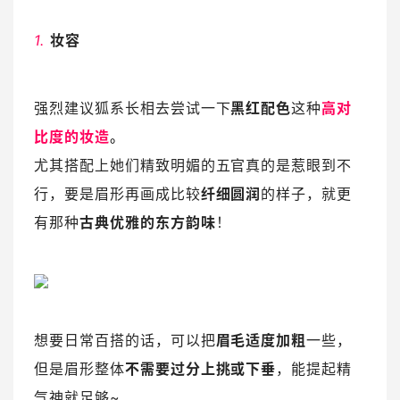
1.
妆容
强烈建议狐系长相去尝试一下
黑红配色
这种
高对
比度的妆造
。
尤其搭配上她们精致明媚的五官真的是惹眼到不
行，要是眉形再画成比较
纤细圆润
的样子，就更
有那种
古典优雅的东方韵味
！
想要日常百搭的话，可以把
眉毛适度加粗
一些，
但是眉形整体
不需要过分上挑或下垂
，能提起精
气神就足够~