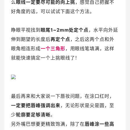
么
眼线一定要尽可能的向上挑
，感觉自己把握不
好角度的话，可以试试下面这个方法。
睁眼平视找到
眼尾1~2mm处定个点
，水平向外延
伸到期望的长度后
再定个点
，之后这两个点和外
眼角相连形成
一个三角形
，用眼线笔填满，这样
就能快速搞定一个上挑眼线了！
最后再来和大家说一下唇妆问题，在涂口红时，
一定要把唇峰强调出来
，无论形状是尖是圆，至
少
轮廓要足够清晰
。
另外嘴巴想要更精致饱满，除了在
唇峰涂一些高