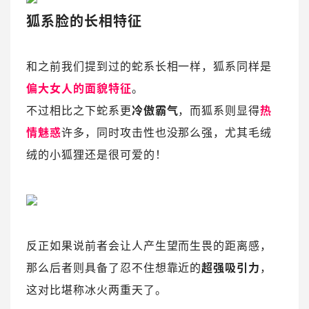
狐系脸的长相特征
和之前我们提到过的蛇系长相一样，狐系同样是
偏大女人的面貌特征
。
不过相比之下蛇系更
冷傲霸气
，而狐系则显得
热
情魅惑
许多，同时攻击性也没那么强，尤其毛绒
绒的小狐狸还是很可爱的！
反正如果说前者会让人产生望而生畏的距离感，
那么后者则具备了忍不住想靠近的
超强吸引力
，
这对比堪称冰火两重天了。