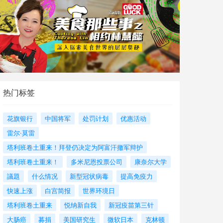
热门标签
花旗银行
中国将军
处罚计划
优惠活动
雷尔·莫雷
塔利班卷土重来！拜登仍决定为阿富汗撤军辩护
塔利班卷土重来！
多米尼恩投票公司
康奈尔大学
議題
什么情况
新型冠状病毒
提高免疫力
快速上涨
白宫简报
世界环境日
塔利班卷土重来
悦纳新自我
新冠疫苗第三针
大肠癌
募捐
美国研究生
微软日本
克林顿