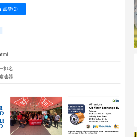
点赞(
0
)
html
一排名
滤油器