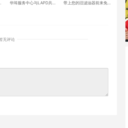
滤
华埠服务中心与LAPD共同
带上您的旧滤油器前来免
举办“与警方共享咖啡”社区
费换取全新的滤油器
交流活动
暂无评论