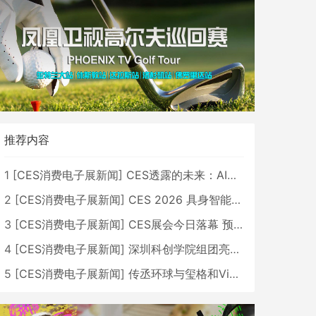
推荐内容
1
[
CES消费电子展新闻
]
CES透露的未来：AI、机器人与智能生活大爆发
2
[
CES消费电子展新闻
]
CES 2026 具身智能与创新领域 中国公司大放异彩
3
[
CES消费电子展新闻
]
CES展会今日落幕 预计2026行业收入将超五千亿美元
4
[
CES消费电子展新闻
]
深圳科创学院组团亮相CES 广受好评
5
[
CES消费电子展新闻
]
传丞环球与玺格和VibeLens共同推出全新耳机