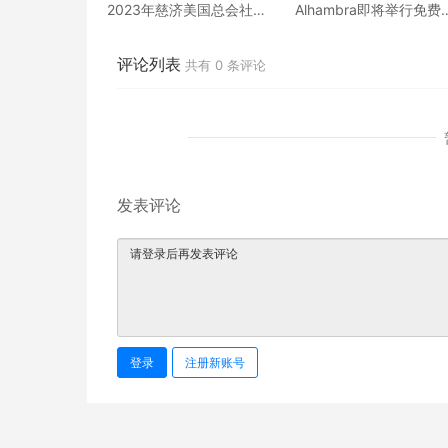
2023年慈济美国总会社区
Alhambra即将举行免费
活动【纸黏土年节艺术
油器以旧换新活动
展】
评论列表
共有
0
条评论
发表评论
登录
注册新账号