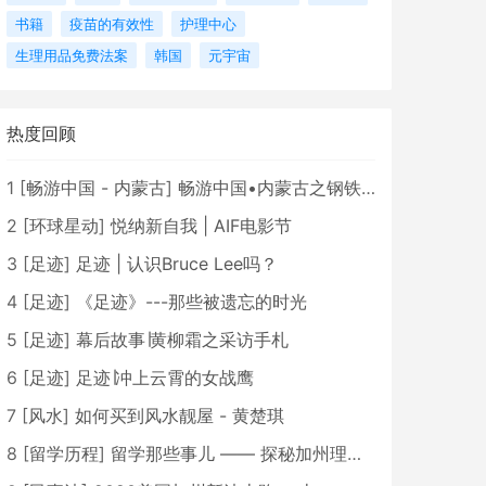
书籍
疫苗的有效性
护理中心
生理用品免费法案
韩国
元宇宙
热度回顾
1
[
畅游中国 - 内蒙古
]
畅游中国•内蒙古之钢铁骄子，魅力包头
2
[
环球星动
]
悦纳新自我 | AIF电影节
3
[
足迹
]
足迹 | 认识Bruce Lee吗？
4
[
足迹
]
《足迹》---那些被遗忘的时光
5
[
足迹
]
幕后故事∣黄柳霜之采访手札
6
[
足迹
]
足迹∣冲上云霄的女战鹰
7
[
风水
]
如何买到风水靓屋 - 黄楚琪
8
[
留学历程
]
留学那些事儿 —— 探秘加州理工学院Caltech博士生活 [上集]