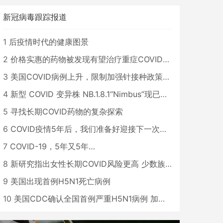
新冠病毒跟踪报道
1
后疫情时代的健康图景
2
价格实惠的药物被发现有望治疗重症COVID患者
3
美国COVID病例上升，限制加强针接种政策即将出台
4
新型 COVID 变异株 NB.1.8.1“Nimbus”现已在美国占据主导地位
5
寻找长期COVID药物的复杂探索
6
COVID疫情5年后，我们准备好迎接下一次大流行了吗？
7
COVID-19，5年又5年…
8
新研究指出女性长期COVID风险更高 少数族裔儿童存在差异
9
美国出现首例H5N1死亡病例
10
美国CDC确认全国首例严重H5N1病例 加州进入紧急状态