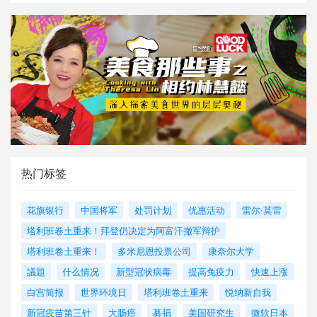
热门标签
花旗银行
中国将军
处罚计划
优惠活动
雷尔·莫雷
塔利班卷土重来！拜登仍决定为阿富汗撤军辩护
塔利班卷土重来！
多米尼恩投票公司
康奈尔大学
議題
什么情况
新型冠状病毒
提高免疫力
快速上涨
白宫简报
世界环境日
塔利班卷土重来
悦纳新自我
新冠疫苗第三针
大肠癌
募捐
美国研究生
微软日本