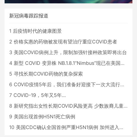
新冠病毒跟踪报道
1
后疫情时代的健康图景
2
价格实惠的药物被发现有望治疗重症COVID患者
3
美国COVID病例上升，限制加强针接种政策即将出台
4
新型 COVID 变异株 NB.1.8.1“Nimbus”现已在美国占据主导地位
5
寻找长期COVID药物的复杂探索
6
COVID疫情5年后，我们准备好迎接下一次大流行了吗？
7
COVID-19，5年又5年…
8
新研究指出女性长期COVID风险更高 少数族裔儿童存在差异
9
美国出现首例H5N1死亡病例
10
美国CDC确认全国首例严重H5N1病例 加州进入紧急状态