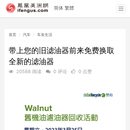
简体
繁體
T
o
g
g
首页
汽车
车友生活
l
e
n
带上您的旧滤油器前来免费换取
a
全新的滤油器
v
i
20588 阅读
0 评论
0 点赞
g
a
t
i
o
n