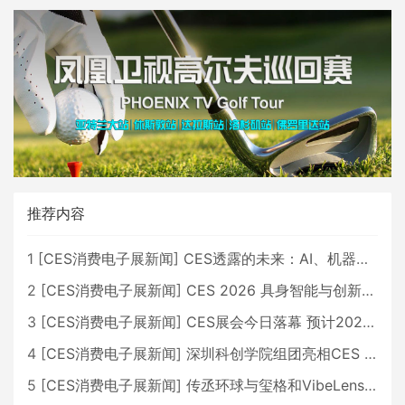
推荐内容
1
[
CES消费电子展新闻
]
CES透露的未来：AI、机器人与智能生活大爆发
2
[
CES消费电子展新闻
]
CES 2026 具身智能与创新领域 中国公司大放异彩
3
[
CES消费电子展新闻
]
CES展会今日落幕 预计2026行业收入将超五千亿美元
4
[
CES消费电子展新闻
]
深圳科创学院组团亮相CES 广受好评
5
[
CES消费电子展新闻
]
传丞环球与玺格和VibeLens共同推出全新耳机