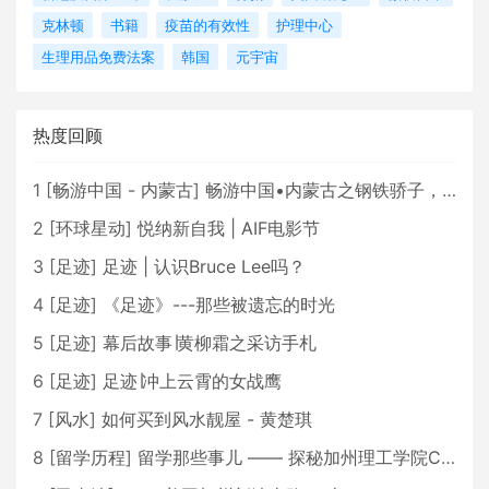
克林顿
书籍
疫苗的有效性
护理中心
生理用品免费法案
韩国
元宇宙
热度回顾
1
[
畅游中国 - 内蒙古
]
畅游中国•内蒙古之钢铁骄子，魅力包头
2
[
环球星动
]
悦纳新自我 | AIF电影节
3
[
足迹
]
足迹 | 认识Bruce Lee吗？
4
[
足迹
]
《足迹》---那些被遗忘的时光
5
[
足迹
]
幕后故事∣黄柳霜之采访手札
6
[
足迹
]
足迹∣冲上云霄的女战鹰
7
[
风水
]
如何买到风水靓屋 - 黄楚琪
8
[
留学历程
]
留学那些事儿 —— 探秘加州理工学院Caltech博士生活 [上集]