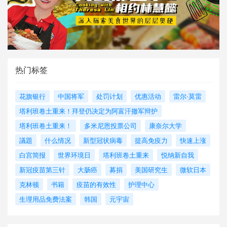
热门标签
花旗银行
中国将军
处罚计划
优惠活动
雷尔·莫雷
塔利班卷土重来！拜登仍决定为阿富汗撤军辩护
塔利班卷土重来！
多米尼恩投票公司
康奈尔大学
議題
什么情况
新型冠状病毒
提高免疫力
快速上涨
白宫简报
世界环境日
塔利班卷土重来
悦纳新自我
新冠疫苗第三针
大肠癌
募捐
美国研究生
微软日本
克林顿
书籍
疫苗的有效性
护理中心
生理用品免费法案
韩国
元宇宙