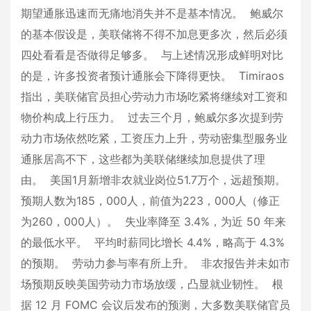
期望通胀迅速而无痛地消失并不是基本情况。 鲍威尔
的基本假设是，美联储将不得不加息更多次，然后必须
四处看看是否做得足够多。 与上述情况形成鲜明对比
的是，许多投资者预计通胀会下降得更快。 Timiraos
指出，美联储官员担心劳动力市场吃紧将继续对工资和
物价构成上行压力。 过去三个月，鲍威尔多次提到劳
动力市场依然吃紧，工资压力上升，劳动密集型服务业
通胀居高不下，这些都为美联储继续加息提供了理
由。 美国1月新增非农就业岗位51.7万个，远超预期。
预期人数为185，000人，前值为223，000人（修正
为260，000人）。 失业率降至 3.4%，为近 50 年来
的最低水平。 平均时薪同比增长 4.4%，略高于 4.3%
的预期。 劳动力参与率有所上升。 非农报告并未如市
场预期反映美国劳动力市场放缓，凸显就业韧性。 根
据 12 月 FOMC 会议后发布的预测，大多数美联储官员