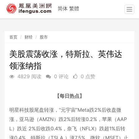
简体
繁體
T
o
g
g
首页
财经
股市
l
e
n
美股震荡收涨，特斯拉、英伟达
a
领涨纳指
v
i
4829 阅读
0 评论
0 点赞
g
a
t
【每日热点】
i
o
明星科技股尾盘转涨，“元宇宙”Meta跌2%后收盘微
n
涨，亚马逊（AMZN）跌2%后转涨0.2%，苹果（AAP
L）跌近 2%后收跌0.4%，奈飞（NFLX）跌超1%后转
涨0.4%，特斯拉（TSLA ）涨7.5%，微软（MSFT）止