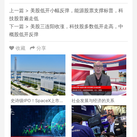
上一篇 >
美股低开小幅反弹，能源股票支撑标普，科
技股普遍走低
下一篇 >
美股三连阳收涨，科技股多数低开走高，中
概股低开反弹
收藏
分享
史诗级IPO！SpaceX上市两
社会发展与经济的关系
日即疯狂，市值直逼2.5万亿
美元！