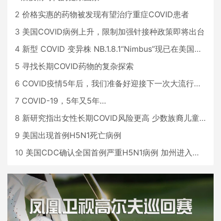
2
价格实惠的药物被发现有望治疗重症COVID患者
3
美国COVID病例上升，限制加强针接种政策即将出台
4
新型 COVID 变异株 NB.1.8.1“Nimbus”现已在美国占据主导地位
5
寻找长期COVID药物的复杂探索
6
COVID疫情5年后，我们准备好迎接下一次大流行了吗？
7
COVID-19，5年又5年…
8
新研究指出女性长期COVID风险更高 少数族裔儿童存在差异
9
美国出现首例H5N1死亡病例
10
美国CDC确认全国首例严重H5N1病例 加州进入紧急状态