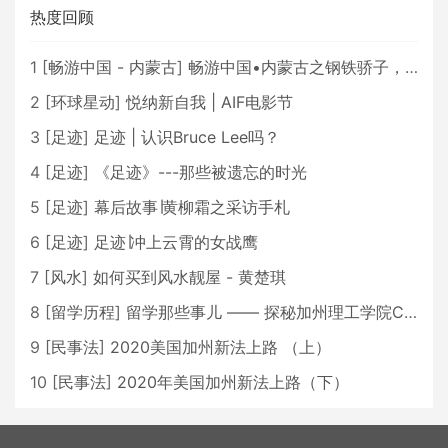
热度回顾
1
[
畅游中国 - 内蒙古
]
畅游中国•内蒙古之钢铁骄子，魅力包头
2
[
环球星动
]
悦纳新自我 | AIF电影节
3
[
足迹
]
足迹 | 认识Bruce Lee吗？
4
[
足迹
]
《足迹》---那些被遗忘的时光
5
[
足迹
]
幕后故事∣黄柳霜之采访手札
6
[
足迹
]
足迹∣冲上云霄的女战鹰
7
[
风水
]
如何买到风水靓屋 - 黄楚琪
8
[
留学历程
]
留学那些事儿 —— 探秘加州理工学院Caltech博士生活 [上集]
9
[
民事法
]
2020美国加州新法上路 （上）
10
[
民事法
]
2020年美国加州新法上路（下）