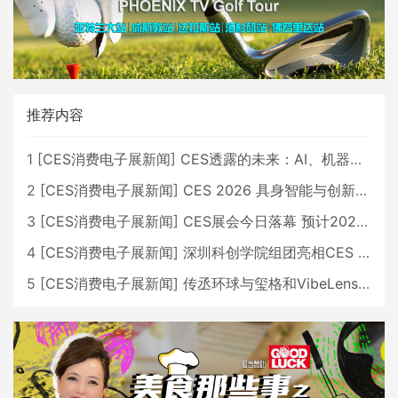
推荐内容
1
[
CES消费电子展新闻
]
CES透露的未来：AI、机器人与智能生活大爆发
2
[
CES消费电子展新闻
]
CES 2026 具身智能与创新领域 中国公司大放异彩
3
[
CES消费电子展新闻
]
CES展会今日落幕 预计2026行业收入将超五千亿美元
4
[
CES消费电子展新闻
]
深圳科创学院组团亮相CES 广受好评
5
[
CES消费电子展新闻
]
传丞环球与玺格和VibeLens共同推出全新耳机