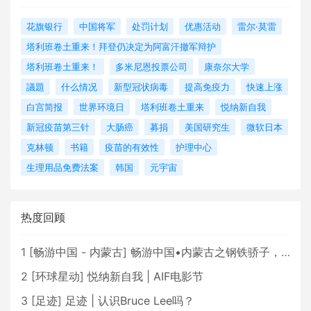
花旗银行
中国将军
处罚计划
优惠活动
雷尔·莫雷
塔利班卷土重来！拜登仍决定为阿富汗撤军辩护
塔利班卷土重来！
多米尼恩投票公司
康奈尔大学
議題
什么情况
新型冠状病毒
提高免疫力
快速上涨
白宫简报
世界环境日
塔利班卷土重来
悦纳新自我
新冠疫苗第三针
大肠癌
募捐
美国研究生
微软日本
克林顿
书籍
疫苗的有效性
护理中心
生理用品免费法案
韩国
元宇宙
热度回顾
1
[
畅游中国 - 内蒙古
]
畅游中国•内蒙古之钢铁骄子，魅力包头
2
[
环球星动
]
悦纳新自我 | AIF电影节
3
[
足迹
]
足迹 | 认识Bruce Lee吗？