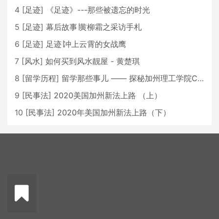
4
[
足迹
]
《足迹》---那些被遗忘的时光
5
[
足迹
]
幕后故事∣黄柳霜之采访手札
6
[
足迹
]
足迹∣冲上云霄的女战鹰
7
[
风水
]
如何买到风水靓屋 - 黄楚琪
8
[
留学历程
]
留学那些事儿 —— 探秘加州理工学院Caltech博士生活 [上集]
9
[
民事法
]
2020美国加州新法上路 （上）
10
[
民事法
]
2020年美国加州新法上路（下）