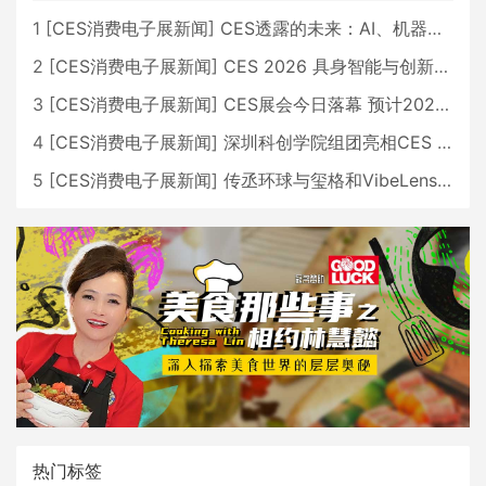
1
[
CES消费电子展新闻
]
CES透露的未来：AI、机器人与智能生活大爆发
2
[
CES消费电子展新闻
]
CES 2026 具身智能与创新领域 中国公司大放异彩
3
[
CES消费电子展新闻
]
CES展会今日落幕 预计2026行业收入将超五千亿美元
4
[
CES消费电子展新闻
]
深圳科创学院组团亮相CES 广受好评
5
[
CES消费电子展新闻
]
传丞环球与玺格和VibeLens共同推出全新耳机
热门标签