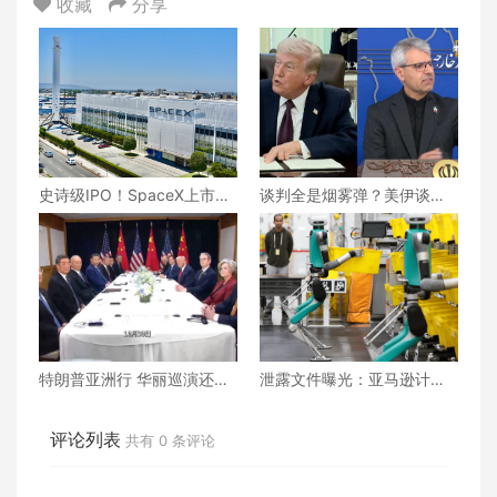
收藏
分享
史诗级IPO！SpaceX上市两
谈判全是烟雾弹？美伊谈判
日即疯狂，市值直逼2.5万亿
还能继续下去吗？真相究竟
美元！
为何？
特朗普亚洲行 华丽巡演还是
泄露文件曝光：亚马逊计划
战略博弈？
用机器人取代60万美国员
工！
评论列表
共有
0
条评论