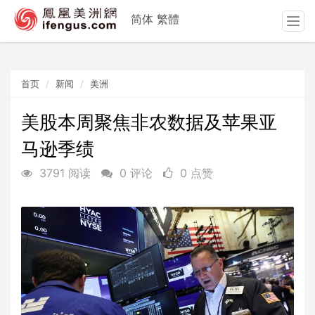
简体
繁體
T
o
g
g
首页
新闻
美洲
l
e
n
美股本周聚焦非农数据及苹果亚
a
马逊季绩
v
i
3791 阅读
0 评论
0 点赞
g
a
t
i
o
n