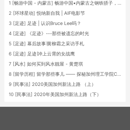
1
[
畅游中国 - 内蒙古
]
畅游中国•内蒙古之钢铁骄子，魅力包头
2
[
环球星动
]
悦纳新自我 | AIF电影节
3
[
足迹
]
足迹 | 认识Bruce Lee吗？
4
[
足迹
]
《足迹》---那些被遗忘的时光
5
[
足迹
]
幕后故事∣黄柳霜之采访手札
6
[
足迹
]
足迹∣冲上云霄的女战鹰
7
[
风水
]
如何买到风水靓屋 - 黄楚琪
8
[
留学历程
]
留学那些事儿 —— 探秘加州理工学院Caltech博士生活 [上集]
9
[
民事法
]
2020美国加州新法上路 （上）
10
[
民事法
]
2020年美国加州新法上路（下）