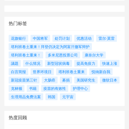
热门标签
花旗银行
中国将军
处罚计划
优惠活动
雷尔·莫雷
塔利班卷土重来！拜登仍决定为阿富汗撤军辩护
塔利班卷土重来！
多米尼恩投票公司
康奈尔大学
議題
什么情况
新型冠状病毒
提高免疫力
快速上涨
白宫简报
世界环境日
塔利班卷土重来
悦纳新自我
新冠疫苗第三针
大肠癌
募捐
美国研究生
微软日本
克林顿
书籍
疫苗的有效性
护理中心
生理用品免费法案
韩国
元宇宙
热度回顾