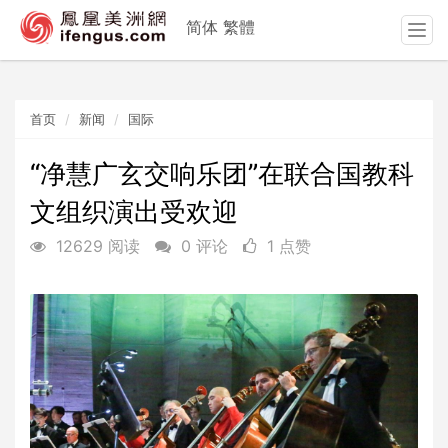
简体
繁體
T
o
g
g
首页
新闻
国际
l
e
n
“净慧广玄交响乐团”在联合国教科
a
文组织演出受欢迎
v
i
12629 阅读
0 评论
1 点赞
g
a
t
i
o
n