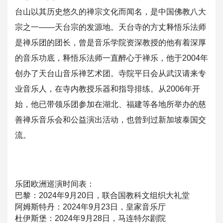
台山以其历史
悠久的禅宗文化而闻名，是中国佛教八大
宗之一——天台宗的发源地
。天台寺的方丈释悟乐法师
是禅乐团的团长，曾是音乐学院资深教授
的他有着深厚
的音乐功底，释悟乐法师一直醉心于禅乐，他于200
4年
创办了天台山音乐禅艺术团。寺院平日会从武汉请来专
业音乐人
，在寺内教授乐器和指导排练。从2006年开
始，
他已带领乐团参加在湖北、福建等各地所举办的慈
善禅乐音乐会和公
益演出活动，也曾到过新加坡泰国交
流。
乐团欧洲巡演时间表：
巴黎：2024年9月20日，联合国教科文组织大礼堂
阿姆斯特丹：2024年9月23日，皇家音乐厅
杜伊斯堡：2024年9月28日，马连特尔剧院