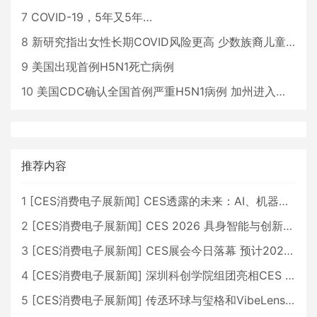
7
COVID-19，5年又5年…
8
新研究指出女性长期COVID风险更高 少数族裔儿童存在差异
9
美国出现首例H5N1死亡病例
10
美国CDC确认全国首例严重H5N1病例 加州进入紧急状态
推荐内容
1
[
CES消费电子展新闻
]
CES透露的未来：AI、机器人与智能生活大爆发
2
[
CES消费电子展新闻
]
CES 2026 具身智能与创新领域 中国公司大放异彩
3
[
CES消费电子展新闻
]
CES展会今日落幕 预计2026行业收入将超五千亿美元
4
[
CES消费电子展新闻
]
深圳科创学院组团亮相CES 广受好评
5
[
CES消费电子展新闻
]
传丞环球与玺格和VibeLens共同推出全新耳机