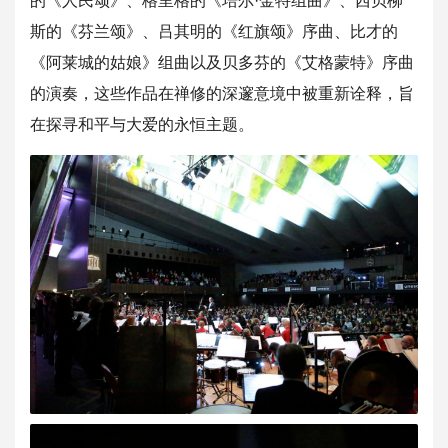
的《人民颂
》、格里格的《培尔·金特组曲》、西贝柳
斯的《芬兰颂》、吕其明
的《红旗颂》序曲、比才的
《阿莱城的姑娘》组曲以及贝多芬的《
艾格蒙特》序曲
的演奏，这些作品在禅修的深邃意境中被重新诠释，
旨
在探寻和平与大爱的永恒主题。