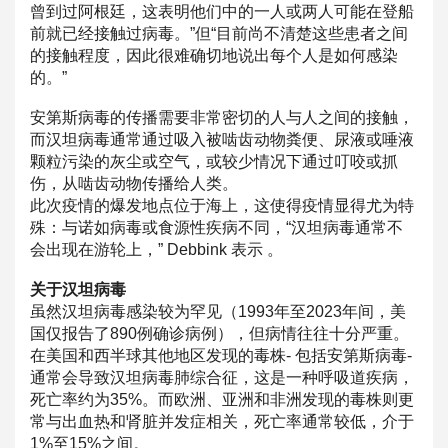
曾到过阿根廷，这表明他们中的一人或两人可能
在登船
前就已经接触过病毒。”但“目前尚不清楚这些患者之间
的接
触程度，因此很难确切地说出每个人是如何感染
的。”
安第斯病毒的传播需要非常密切的人与人之间的接触，
而汉坦病毒通
常通过吸入被啮齿动物粪便、尿液或唾液
颗粒污染的灰尘或空气，
或较少情况下通过叮咬或抓
伤，从啮齿动物传播给人类。
此次疫情的爆发地点位于海上，这使得疫情显得尤为特
殊：与诺如病
毒或食源性疾病不同，“汉坦病毒通常不
会出现在游轮上，” Debbink 表示 。
关于汉坦病毒
虽然汉坦病毒感染较为罕见（1993年至2023年间，美
国仅报
告了890例确诊病例），但病情往往十分严重。
在美国和西半球其
他地区发现的毒株- 包括安第斯病毒-
通常会导致汉坦病毒肺综合征，这是一种呼吸道疾病，
死亡率约为3
5%。而欧洲、亚洲和非洲发现的毒株则更
常与出血热和肾脏并发症
相关，死亡率通常较低，介于
1%至15%之间。