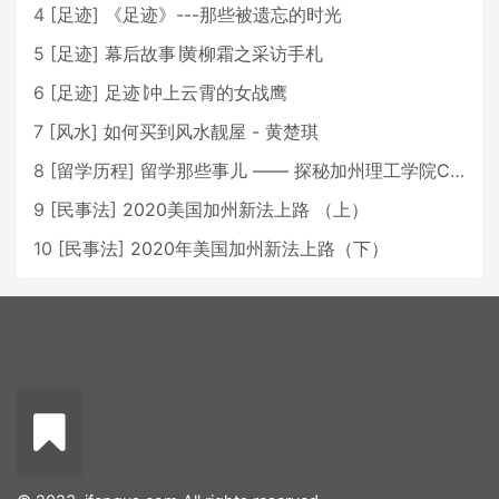
4
[
足迹
]
《足迹》---那些被遗忘的时光
5
[
足迹
]
幕后故事∣黄柳霜之采访手札
6
[
足迹
]
足迹∣冲上云霄的女战鹰
7
[
风水
]
如何买到风水靓屋 - 黄楚琪
8
[
留学历程
]
留学那些事儿 —— 探秘加州理工学院Caltech博士生活 [上集]
9
[
民事法
]
2020美国加州新法上路 （上）
10
[
民事法
]
2020年美国加州新法上路（下）