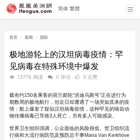
简体
繁體
T
o
g
g
首页
新闻
国际
l
e
n
极地游轮上的汉坦病毒疫情：罕
a
见病毒在特殊环境中爆发
v
i
13776 阅读
0 评论
3 点赞
g
a
t
载有约150名乘客的荷兰邮轮“洪迪乌斯号”正在进行为
i
期数周的
极地航行，但近日却遭遇了一场突如其来的疫
o
情：船上爆发了疑似汉
坦病毒疫情，这种罕见的啮齿动
n
物传播病毒已导致3人死亡，
另有多人可能感染。
世界卫生组织强调，公众面临的风险很低。世卫组织流
行病和大流行
病防范及预防总干事Maria Van Kerkhove