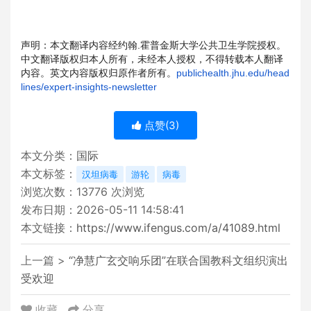
声明：本文翻译内容经约翰.霍普金斯大学公共卫生学院授权。
中文
翻译版权归本人所有，未经本人授权，不得转载本人翻译
内容。英文
内容版权归原作者所有。
publichealth.jhu.ed
u/head
lines/expert-insights-ne
wsletter
点赞(
3
)
本文分类：
国际
本文标签：
汉坦病毒
游轮
病毒
浏览次数：
13776
次浏览
发布日期：2026-05-11 14:58:41
本文链接：
https://www.ifengus.com/a/41089.html
上一篇 >
“净慧广玄交响乐团”在联合国教科文组织演出
受欢迎
收藏
分享