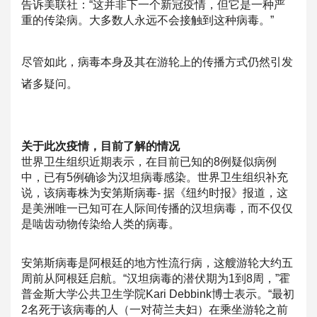
告诉美联社：“这并非下一个新冠疫情，但它是一
种严
重的传染病。大多数人永远不会接触到这种病毒。”
尽管如此，病毒本身及其在游轮上的传播方式仍然引发
诸多疑问。
关于此次疫情，目前了解的情况
世界卫生组织近期表示，在目前已知的8例疑似病例
中，已有5例确
诊为汉坦病毒感染。世界卫生组织补充
说，该病毒株为安第斯病毒- 据《纽约时报》报道，这
是美洲唯一已知可在人际间传播的汉坦病毒
，而不仅仅
是啮齿动物传染给人类的病毒。
安第斯病毒是阿根廷的地方性流行病，这艘游轮大约五
周前从阿根廷
启航。“汉坦病毒的潜伏期为1到8周，”霍
普金斯大学公共卫生学
院Kari Debbink博士表示。“最初
2名死于该病毒的人（一对荷兰夫
妇）在乘坐游轮之前