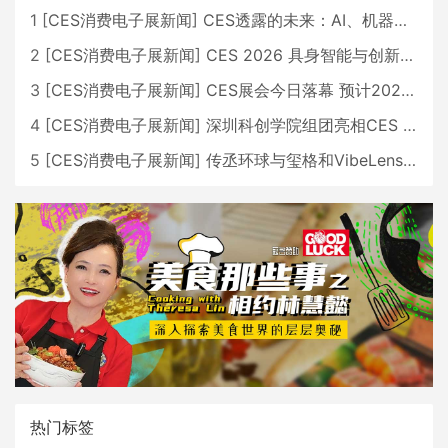
1
[
CES消费电子展新闻
]
CES透露的未来：AI、机器人与智能生活大爆发
2
[
CES消费电子展新闻
]
CES 2026 具身智能与创新领域 中国公司大放异彩
3
[
CES消费电子展新闻
]
CES展会今日落幕 预计2026行业收入将超五千亿美元
4
[
CES消费电子展新闻
]
深圳科创学院组团亮相CES 广受好评
5
[
CES消费电子展新闻
]
传丞环球与玺格和VibeLens共同推出全新耳机
热门标签