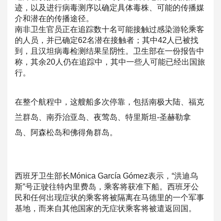
迹，以及进行病毒测序以确定具体
毒株、可能的传播媒
介和潜在的传播途径。
南非卫生官员正在追踪数十名可能接触过感染游轮乘客
的人员，并已
确定62名潜在接触者；其中42人已被找
到，且汉坦病毒检测结果
呈阴性。卫生部在一份报告中
称，其余20人仍在追踪中，
其中一些人可能已经出国旅
行。
在整个航程中，这艘船多次停靠，包括南极大陆、福克
兰群岛、南乔
治亚岛、夜莺岛、特里斯坦-圣赫勒拿
岛、阿森松岛和佛得角群岛。
西班牙卫生部长Mónica García Gómez表示，“洪迪乌
斯”号正驶往特内里费岛，乘客将获准下
船。西班牙公
民和任何出现症状的乘客将被隔离在马德里的一个军事
基地，而来自其他国家的无症状乘客将被遣返回国。