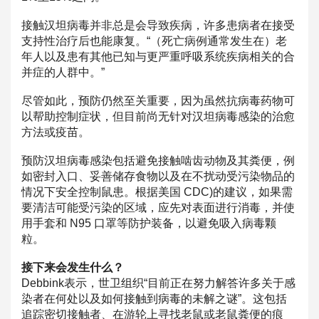
接触汉坦病毒并非总是会导致疾病，许多患病者在接受
支持性治疗后
也能康复。“（死亡病例通常发生在）老
年人以及患有其他已知与更
严重呼吸系统疾病相关的合
并症的人群中。”
尽管如此，预防仍然至关重要，因为虽然抗病毒药物可
以帮助控制症
状，但目前尚无针对汉坦病毒感染的治愈
方法或疫苗。
预防汉坦病毒感染包括避免接触啮齿动物及其粪便，例
如密封入口、
妥善储存食物以及在不扰动受污染物品的
情况下安全控制鼠患。根据
美国 CDC)的建议，如果需
要清洁可能受污染的区域，应先对表面进行
消毒，并使
用手套和 N95 口罩等防护装备，以避免吸入病毒颗
粒。
接下来会发生什么？
Debbink表示，世卫组织“目前正在努力解答许多关于感
染者
在何处以及如何接触到病毒的未解之谜”。这包括
追踪密切接触者、
在游轮上寻找老鼠或老鼠粪便的痕