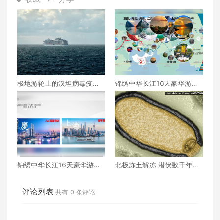
极地游轮上的汉坦病毒疫
锦绣中华长江16天豪华游
情：罕见病毒在特殊环境中
（下）
爆发
锦绣中华长江16天豪华游
北极冻土解冻 潜伏数千年
（上）
“僵尸病毒”被复活
评论列表
共有
0
条评论