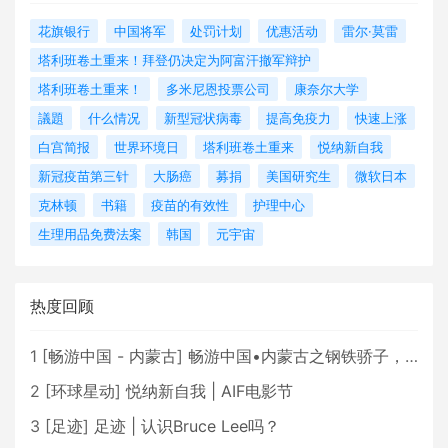
花旗银行
中国将军
处罚计划
优惠活动
雷尔·莫雷
塔利班卷土重来！拜登仍决定为阿富汗撤军辩护
塔利班卷土重来！
多米尼恩投票公司
康奈尔大学
議題
什么情况
新型冠状病毒
提高免疫力
快速上涨
白宫简报
世界环境日
塔利班卷土重来
悦纳新自我
新冠疫苗第三针
大肠癌
募捐
美国研究生
微软日本
克林顿
书籍
疫苗的有效性
护理中心
生理用品免费法案
韩国
元宇宙
热度回顾
1
[
畅游中国 - 内蒙古
]
畅游中国•内蒙古之钢铁骄子，魅力包头
2
[
环球星动
]
悦纳新自我 | AIF电影节
3
[
足迹
]
足迹 | 认识Bruce Lee吗？