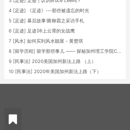
3
[
足迹
]
足迹 | 认识Bruce Lee吗？
4
[
足迹
]
《足迹》---那些被遗忘的时光
5
[
足迹
]
幕后故事∣黄柳霜之采访手札
6
[
足迹
]
足迹∣冲上云霄的女战鹰
7
[
风水
]
如何买到风水靓屋 - 黄楚琪
8
[
留学历程
]
留学那些事儿 —— 探秘加州理工学院Caltech博士生活 [上集]
9
[
民事法
]
2020美国加州新法上路 （上）
10
[
民事法
]
2020年美国加州新法上路（下）