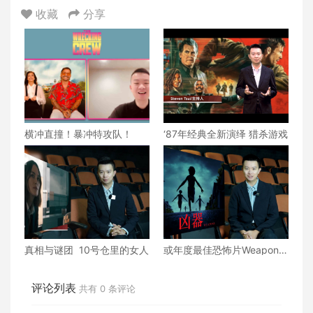
收藏
分享
横冲直撞！暴冲特攻队！
‘87年经典全新演绎 猎杀游戏
真相与谜团 10号仓里的女人
或年度最佳恐怖片Weapons
兇器
评论列表
共有
0
条评论