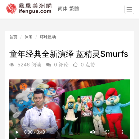
简体
繁體
T
o
g
g
首页
休闲
环球星动
l
e
n
童年经典全新演绎 蓝精灵Smurfs
a
5246 阅读
0 评论
0 点赞
v
i
g
a
t
i
o
n