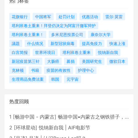
热门标签
花旗银行
中国将军
处罚计划
优惠活动
雷尔·莫雷
塔利班卷土重来！拜登仍决定为阿富汗撤军辩护
塔利班卷土重来！
多米尼恩投票公司
康奈尔大学
議題
什么情况
新型冠状病毒
提高免疫力
快速上涨
白宫简报
世界环境日
塔利班卷土重来
悦纳新自我
新冠疫苗第三针
大肠癌
募捐
美国研究生
微软日本
克林顿
书籍
疫苗的有效性
护理中心
生理用品免费法案
韩国
元宇宙
热度回顾
1
[
畅游中国 - 内蒙古
]
畅游中国•内蒙古之钢铁骄子，魅力包头
2
[
环球星动
]
悦纳新自我 | AIF电影节