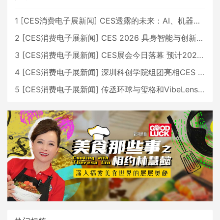
1
[
CES消费电子展新闻
]
CES透露的未来：AI、机器人与智能生活大爆发
2
[
CES消费电子展新闻
]
CES 2026 具身智能与创新领域 中国公司大放异彩
3
[
CES消费电子展新闻
]
CES展会今日落幕 预计2026行业收入将超五千亿美元
4
[
CES消费电子展新闻
]
深圳科创学院组团亮相CES 广受好评
5
[
CES消费电子展新闻
]
传丞环球与玺格和VibeLens共同推出全新耳机