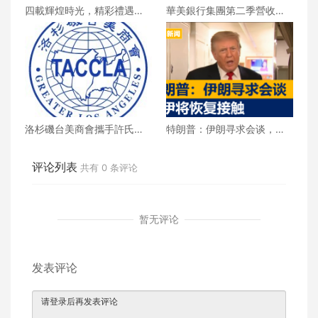
四載輝煌時光，精彩禮遇歡
華美銀行集團第二季營收創
慶一整月
新高 每股收益年增18%
洛杉磯台美商會攜手許氏參
特朗普：伊朗寻求会谈，美
業 推廣健康養生新生活
伊将恢复接触
评论列表
共有
0
条评论
暂无评论
发表评论