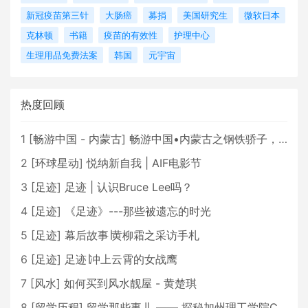
新冠疫苗第三针
大肠癌
募捐
美国研究生
微软日本
克林顿
书籍
疫苗的有效性
护理中心
生理用品免费法案
韩国
元宇宙
热度回顾
1
[
畅游中国 - 内蒙古
]
畅游中国•内蒙古之钢铁骄子，魅力包头
2
[
环球星动
]
悦纳新自我 | AIF电影节
3
[
足迹
]
足迹 | 认识Bruce Lee吗？
4
[
足迹
]
《足迹》---那些被遗忘的时光
5
[
足迹
]
幕后故事∣黄柳霜之采访手札
6
[
足迹
]
足迹∣冲上云霄的女战鹰
7
[
风水
]
如何买到风水靓屋 - 黄楚琪
8
[
留学历程
]
留学那些事儿 —— 探秘加州理工学院Caltech博士生活 [上集]