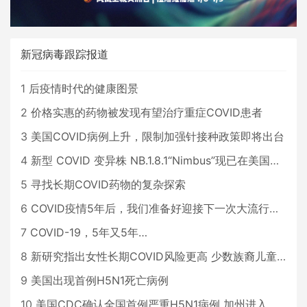
新冠病毒跟踪报道
1
后疫情时代的健康图景
2
价格实惠的药物被发现有望治疗重症COVID患者
3
美国COVID病例上升，限制加强针接种政策即将出台
4
新型 COVID 变异株 NB.1.8.1“Nimbus”现已在美国占据主导地位
5
寻找长期COVID药物的复杂探索
6
COVID疫情5年后，我们准备好迎接下一次大流行了吗？
7
COVID-19，5年又5年…
8
新研究指出女性长期COVID风险更高 少数族裔儿童存在差异
9
美国出现首例H5N1死亡病例
10
美国CDC确认全国首例严重H5N1病例 加州进入紧急状态