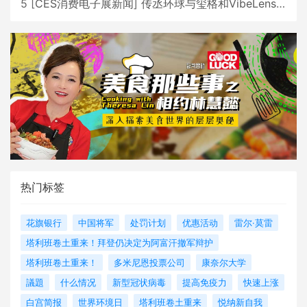
5
[
CES消费电子展新闻
]
传丞环球与玺格和VibeLens共同推出全新耳机
热门标签
花旗银行
中国将军
处罚计划
优惠活动
雷尔·莫雷
塔利班卷土重来！拜登仍决定为阿富汗撤军辩护
塔利班卷土重来！
多米尼恩投票公司
康奈尔大学
議題
什么情况
新型冠状病毒
提高免疫力
快速上涨
白宫简报
世界环境日
塔利班卷土重来
悦纳新自我