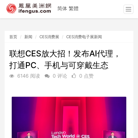
简体
繁體
T
o
g
g
首页
新闻
CES消费展
CES消费电子展新闻
l
e
n
联想CES放大招！发布AI代理，
a
打通PC、手机与可穿戴生态
v
i
6146 阅读
0 评论
0 点赞
g
a
t
i
o
n