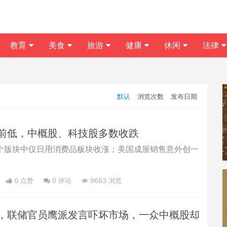
教育
美食
旅游
健康
休闲
法律
默认
浏览次数
发布日期
前低，中概股、科技股多数收跌
1个版块中仅日用消费品板块收涨；美国成屋销售意外创一
0 点赞
0
评论
9663 浏览
，联储官员鹰派发言吓坏市场，一众中概股却