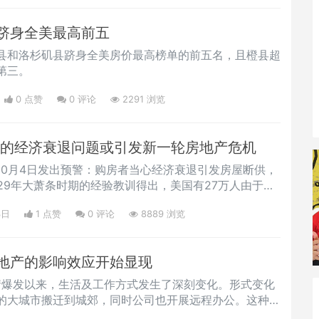
跻身全美最高前五
县和洛杉矶县跻身全美房价最高榜单的前五名，且橙县超
第三。
0 点赞
0
评论
2291 浏览
国的经济衰退问题或引发新一轮房地产危机
10月4日发出预警：购房者当心经济衰退引发房屋断供，
29年大萧条时期的经验教训得出，美国有27万人由于无
。该文认为，美国的经济状况和房产是多米诺骨牌中的一
3日
1 点赞
0
评论
8889 浏览
房屋价格走势。现在美国经济衰退迹象明显，尽管处于历
国人购房仍需谨慎，特别不要购买超出房贷预算的房屋。
的火热时期。随着通货膨胀
地产的影响效应开始显现
疫情爆发以来，生活及工作方式发生了深刻变化。形式变化
的大城市搬迁到城郊，同时公司也开展远程办公。这种业
业态造成了深刻影响。从2020年4月以来，全美各地的