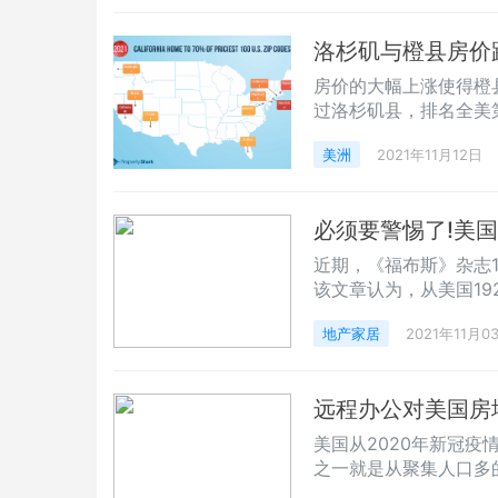
洛杉矶与橙县房价
房价的大幅上涨使得橙
过洛杉矶县，排名全美
美洲
2021年11月12日
必须要警惕了!美
近期，《福布斯》杂志
该文章认为，从美国19
力支付房贷失去了住房
地产家居
2021年11月0
环，经济衰退势必影响
史上的低利率，但是美
目前，美国房地产市场
远程办公对美国房
美国从2020年新冠
之一就是从聚集人口多
态已经开始对地产市场