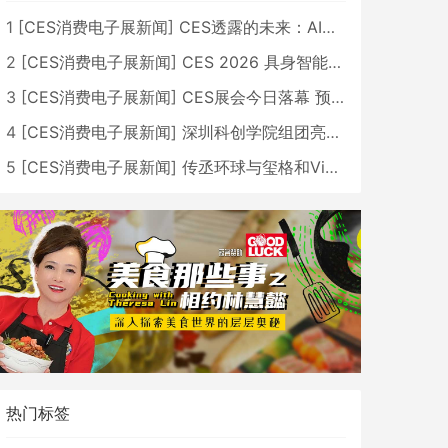
1
[
CES消费电子展新闻
]
CES透露的未来：AI、机器人与智能生活大爆发
2
[
CES消费电子展新闻
]
CES 2026 具身智能与创新领域 中国公司大放异彩
3
[
CES消费电子展新闻
]
CES展会今日落幕 预计2026行业收入将超五千亿美元
4
[
CES消费电子展新闻
]
深圳科创学院组团亮相CES 广受好评
5
[
CES消费电子展新闻
]
传丞环球与玺格和VibeLens共同推出全新耳机
热门标签