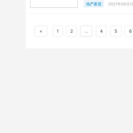
地产家居
2021年06月1
房地产市场几乎全部因
都被搁置。而随着业态
史上较低的抵押贷款利
«
1
2
...
4
5
6