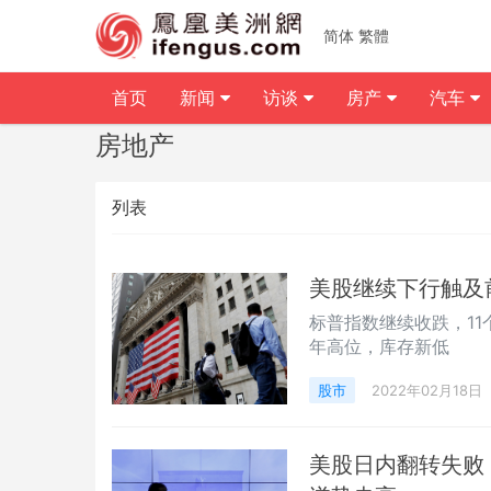
简体
繁體
首页
新闻
访谈
房产
汽车
房地产
列表
美股继续下行触及
标普指数继续收跌，1
年高位，库存新低
股市
2022年02月18日
美股日内翻转失败