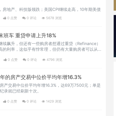
房地产、科技版领跌；美国CPI继续走高，10年期美债
0 点赞
0
评论
5678 浏览
班车 重贷申请上升18%
续飙升，但还有一些购房者想通过重贷（Refinance）
高的利率，这似乎有悖常理，但仍有大量购房者可以从重
这是他们最后的机会。
0 点赞
0
评论
4796 浏览
1年的房产交易中位价平均年增16.3%
房产交易中位价平均年增16.3%，达69万7500元；单是
高纪录就已经刷新十次。
0 点赞
0
评论
1429 浏览