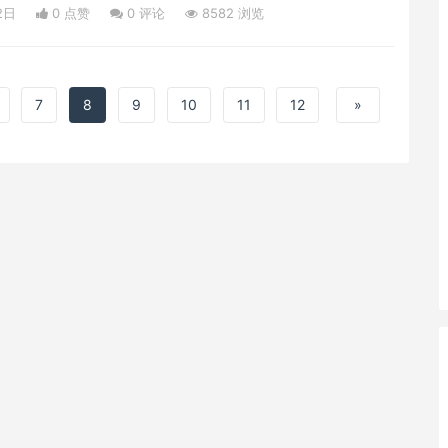
2日
0 点赞
0
评论
8582 浏览
新冠病毒肺炎疫情交易陷入停顿，因为大多数观望和成交
变化，地产市场不降反升。这主要由于两大因素：包括历
率和持续不断的人口外流到郊
7
8
9
10
11
12
»