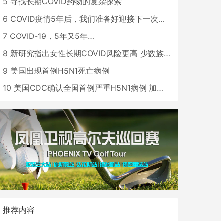
5
寻找长期COVID药物的复杂探索
6
COVID疫情5年后，我们准备好迎接下一次大流行了吗？
7
COVID-19，5年又5年…
8
新研究指出女性长期COVID风险更高 少数族裔儿童存在差异
9
美国出现首例H5N1死亡病例
10
美国CDC确认全国首例严重H5N1病例 加州进入紧急状态
推荐内容