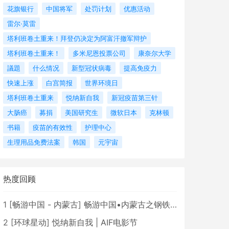
花旗银行
中国将军
处罚计划
优惠活动
雷尔·莫雷
塔利班卷土重来！拜登仍决定为阿富汗撤军辩护
塔利班卷土重来！
多米尼恩投票公司
康奈尔大学
議題
什么情况
新型冠状病毒
提高免疫力
快速上涨
白宫简报
世界环境日
塔利班卷土重来
悦纳新自我
新冠疫苗第三针
大肠癌
募捐
美国研究生
微软日本
克林顿
书籍
疫苗的有效性
护理中心
生理用品免费法案
韩国
元宇宙
热度回顾
1
[
畅游中国 - 内蒙古
]
畅游中国•内蒙古之钢铁骄子，魅力包头
2
[
环球星动
]
悦纳新自我 | AIF电影节