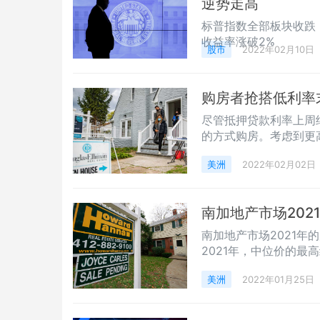
逆势走高
标普指数全部板块收跌，
收益率涨破2%
股市
2022年02月10日
购房者抢搭低利率末
尽管抵押贷款利率上周继
的方式购房。考虑到更
贷中受益，并可能担心
美洲
2022年02月02日
南加地产市场202
南加地产市场2021年的
2021年，中位价的最
美洲
2022年01月25日