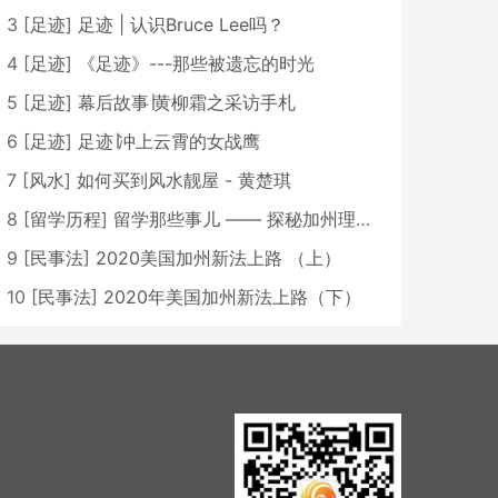
3
[
足迹
]
足迹 | 认识Bruce Lee吗？
4
[
足迹
]
《足迹》---那些被遗忘的时光
5
[
足迹
]
幕后故事∣黄柳霜之采访手札
6
[
足迹
]
足迹∣冲上云霄的女战鹰
7
[
风水
]
如何买到风水靓屋 - 黄楚琪
8
[
留学历程
]
留学那些事儿 —— 探秘加州理工学院Caltech博士生活 [上集]
9
[
民事法
]
2020美国加州新法上路 （上）
10
[
民事法
]
2020年美国加州新法上路（下）