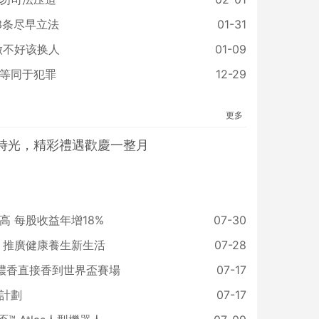
3条尽早立法
01-31
做不好该换人
01-09
等同于犯罪
12-29
更多
時光，精彩禮遇歡慶一整月
 每股收益年增18%
07-30
 推廣健康養生新生活
07-28
國濃香直接香到世界盃賽場
07-17
計劃
07-17