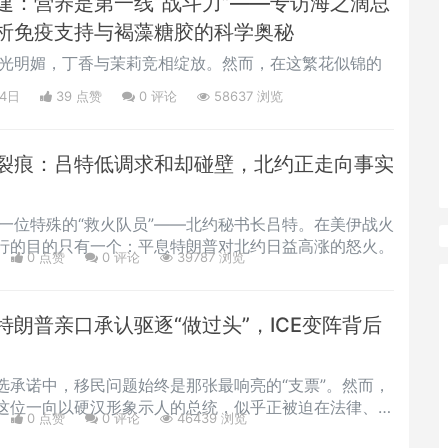
建：营养是第一线“战斗力”——专访海之滴总
析免疫支持与褐藻糖胶的科学奥秘
的阳光明媚，丁香与茉莉竞相绽放。然而，在这繁花似锦的
24日
39 点赞
0
评论
58637 浏览
裂痕：吕特低调求和却碰壁，北约正走向事实
了一位特殊的“救火队员”——北约秘书长吕特。在美伊战火
行的目的只有一个：平息特朗普对北约日益高涨的怒火。
0 点赞
0
评论
39787 浏览
朗普亲口承认驱逐“做过头”，ICE变阵背后
选承诺中，移民问题始终是那张最响亮的“支票”。然而，
这位一向以硬汉形象示人的总统，似乎正被迫在法律、民
0 点赞
0
评论
46439 浏览
举面前，放慢他那浩浩荡荡的驱逐脚步。