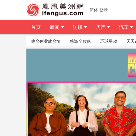
简体
繁體
首页
新闻
访谈
房产
汽车
他乡创业故乡情
悠游全攻略
环球星动
天天