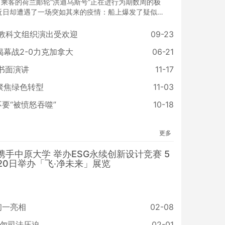
名乘客的荷兰邮轮“洪迪乌斯号”正在进行为期数周的极
近日却遭遇了一场突如其来的疫情：船上爆发了疑似汉
，这种罕见的啮齿动物传播病毒已导致3人死亡，另有
染。
国教科文组织演出受欢迎
09-23
揭幕战2-0力克加拿大
06-21
书面演讲
11-17
聚焦绿色转型
11-03
要“被愤怒吞噬”
10-18
更多
携手中原大学 举办ESG永续创新设计竞赛 5
20日举办「飞‧净未来」展览
初一亮相
02-08
勿司法压迫
02-01