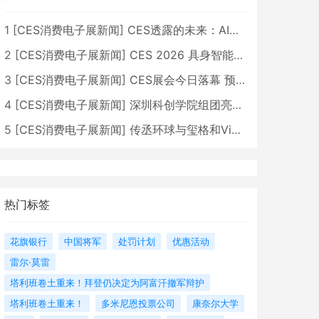
1
[
CES消费电子展新闻
]
CES透露的未来：AI、机器人与智能生活大爆发
2
[
CES消费电子展新闻
]
CES 2026 具身智能与创新领域 中国公司大放异彩
3
[
CES消费电子展新闻
]
CES展会今日落幕 预计2026行业收入将超五千亿美元
4
[
CES消费电子展新闻
]
深圳科创学院组团亮相CES 广受好评
5
[
CES消费电子展新闻
]
传丞环球与玺格和VibeLens共同推出全新耳机
热门标签
花旗银行
中国将军
处罚计划
优惠活动
雷尔·莫雷
塔利班卷土重来！拜登仍决定为阿富汗撤军辩护
塔利班卷土重来！
多米尼恩投票公司
康奈尔大学