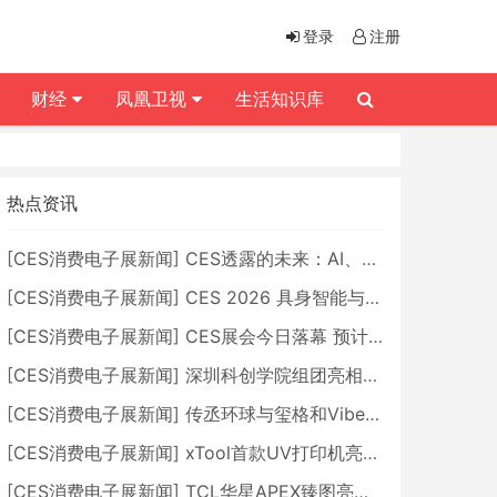
登录
注册
财经
凤凰卫视
生活知识库
热点资讯
[
CES消费电子展新闻
]
CES透露的未来：AI、机器人与智能生活大爆发
[
CES消费电子展新闻
]
CES 2026 具身智能与创新领域 中国公司大放异彩
[
CES消费电子展新闻
]
CES展会今日落幕 预计2026行业收入将超五千亿美元
[
CES消费电子展新闻
]
深圳科创学院组团亮相CES 广受好评
[
CES消费电子展新闻
]
传丞环球与玺格和VibeLens共同推出全新耳机
[
CES消费电子展新闻
]
xTool首款UV打印机亮相CES 全新AI创作智能体AImake重塑创意制造
[
CES消费电子展新闻
]
TCL华星APEX臻图亮相CES