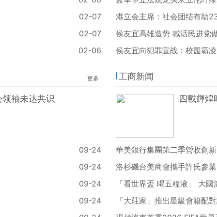
02-07
港立会主席：社会团结有助2
02-07
侯友宜高雄造势 喊话民进党
02-06
侯友宜向犯罪宣战：校园霸凌
工商新闻
更多
会领袖未达共识
四載輝煌
09-24
華美銀行集團第二季營收創新高
09-24
洛杉磯台美商會攜手許氏參業
09-24
「看世界盃 喝五糧液」 大
09-24
「大莊家」推出星級會籍配對