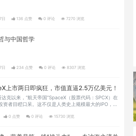
7日
136 点赞
0
评论
7270 浏览
哲与中国哲学
7日
234 点赞
0
评论
8307 浏览
aceX上市两日即疯狂，市值直逼2.5万亿美元！
达克以来，“航天帝国”SpaceX（股票代码：SPCX）在
投资者目瞪口呆。这不仅是人类史上规模最大的IPO，其
走势，更是将这股“航天热”推向了顶峰。
0 点赞
0
评论
15730 浏览