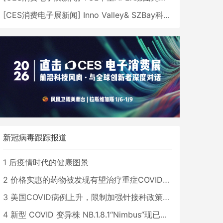
[
CES消费电子展新闻
]
Inno Valley& SZBay科技创新中心携中国品牌亮相CES
新冠病毒跟踪报道
1
后疫情时代的健康图景
2
价格实惠的药物被发现有望治疗重症COVID患者
3
美国COVID病例上升，限制加强针接种政策即将出台
4
新型 COVID 变异株 NB.1.8.1“Nimbus”现已在美国占据主导地位