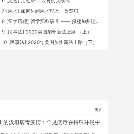
6
[
足迹
]
足迹∣冲上云霄的女战鹰
7
[
风水
]
如何买到风水靓屋 - 黄楚琪
8
[
留学历程
]
留学那些事儿 —— 探秘加州理工学院Caltech博士生活 [上集]
9
[
民事法
]
2020美国加州新法上路 （上）
10
[
民事法
]
2020年美国加州新法上路（下）
更多
上的汉坦病毒疫情：罕见病毒在特殊环境中