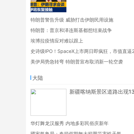
特朗普警告升级 威胁打击伊朗民用设施
特朗普：普京和泽连斯基都想结束战争
埃博拉疫情应对难以跟上
史诗级IPO！SpaceX上市两日即疯狂，市值直逼
美伊局势急转弯 特朗普宣布取消新一轮空袭
大陆
新疆喀纳斯景区道路出现1
华灯舞龙汉服秀 内地多彩民俗庆新年
國家氣象局：春節假期無大範圍災害性天氣