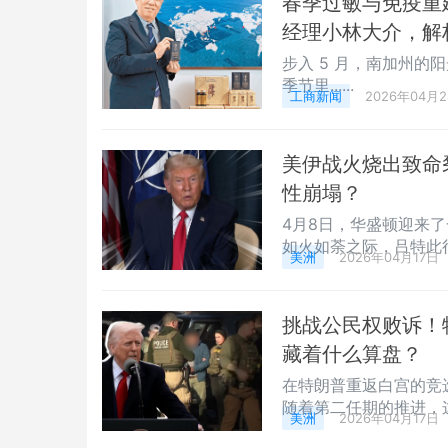
春季过敏与免疫重
经理小林大介，解
步入 5 月，南加州
季节里......
工商新闻
2026年04月
美伊战火烧出致命
性崩塌？
4月8日，华盛顿迎来
如火如荼之际，吕特此
美洲
2026年04月17日
挑战公民权败诉！特
藏着什么算盘？
在特朗普重返白宫的竞
随着第二任期的推进，
美洲
2026年04月17日
意和即将到来的中期选