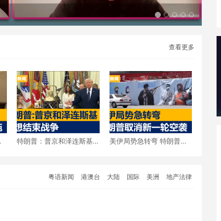
查看更多
击
特朗普：普京和泽连斯基
美伊局势急转弯 特朗普宣
都想结束战争
布取消新一轮空袭
粤语新闻
港澳台
大陆
国际
美洲
地产法律