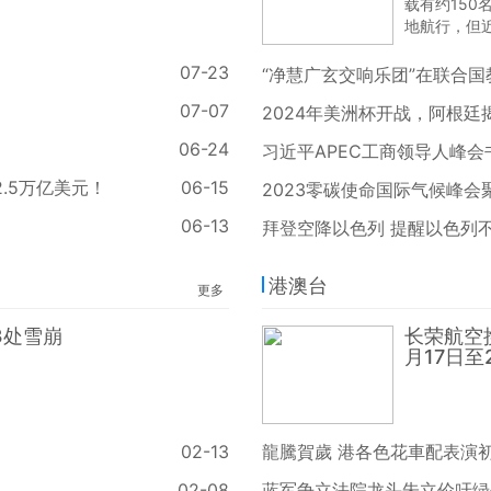
载有约150
地航行，但
坦病毒疫情
多人可能感
07-23
“净慧广玄交响乐团”在联合
07-07
2024年美洲杯开战，阿根廷
06-24
习近平APEC工商领导人峰会
2.5万亿美元！
06-15
2023零碳使命国际气候峰会
06-13
拜登空降以色列 提醒以色列不
港澳台
更多
3处雪崩
长荣航空
月17日至
02-13
龍騰賀歲 港各色花車配表演
02-08
蓝军争立法院龙头朱立伦吁绿