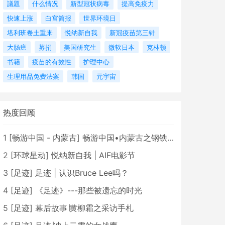
議題
什么情况
新型冠状病毒
提高免疫力
快速上涨
白宫简报
世界环境日
塔利班卷土重来
悦纳新自我
新冠疫苗第三针
大肠癌
募捐
美国研究生
微软日本
克林顿
书籍
疫苗的有效性
护理中心
生理用品免费法案
韩国
元宇宙
热度回顾
1
[
畅游中国 - 内蒙古
]
畅游中国•内蒙古之钢铁骄子，魅力包头
2
[
环球星动
]
悦纳新自我 | AIF电影节
3
[
足迹
]
足迹 | 认识Bruce Lee吗？
4
[
足迹
]
《足迹》---那些被遗忘的时光
5
[
足迹
]
幕后故事∣黄柳霜之采访手札