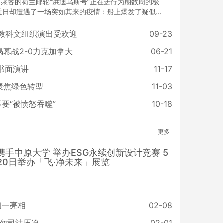
名乘客的荷兰邮轮“洪迪乌斯号”正在进行为期数周的极
近日却遭遇了一场突如其来的疫情：船上爆发了疑似汉
，这种罕见的啮齿动物传播病毒已导致3人死亡，另有
染。
国教科文组织演出受欢迎
09-23
揭幕战2-0力克加拿大
06-21
书面演讲
11-17
聚焦绿色转型
11-03
要“被愤怒吞噬”
10-18
更多
携手中原大学 举办ESG永续创新设计竞赛 5
20日举办「飞‧净未来」展览
初一亮相
02-08
勿司法压迫
02-01