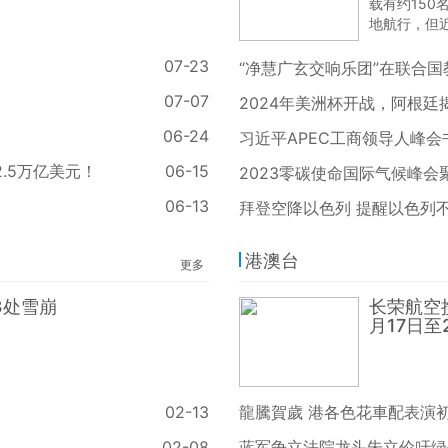
载有约150
地航行，但
坦病毒疫情
多人可能感
07-23
“净慧广玄交响乐团”在联合
07-07
2024年美洲杯开战，阿根廷
06-24
习近平APEC工商领导人峰会
2.5万亿美元！
06-15
2023零碳使命国际气候峰会
06-13
拜登空降以色列 提醒以色列不
港澳台
更多
3处雪崩
长荣航空
月17日至
02-13
龍騰賀歲 港各色花車配表演
02-08
蓝军争立法院龙头朱立伦吁绿