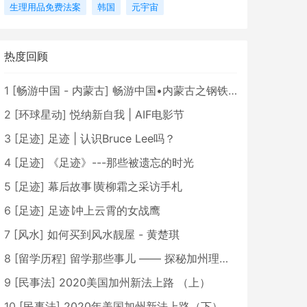
生理用品免费法案
韩国
元宇宙
热度回顾
1
[
畅游中国 - 内蒙古
]
畅游中国•内蒙古之钢铁骄子，魅力包头
2
[
环球星动
]
悦纳新自我 | AIF电影节
3
[
足迹
]
足迹 | 认识Bruce Lee吗？
4
[
足迹
]
《足迹》---那些被遗忘的时光
5
[
足迹
]
幕后故事∣黄柳霜之采访手札
6
[
足迹
]
足迹∣冲上云霄的女战鹰
7
[
风水
]
如何买到风水靓屋 - 黄楚琪
8
[
留学历程
]
留学那些事儿 —— 探秘加州理工学院Caltech博士生活 [上集]
9
[
民事法
]
2020美国加州新法上路 （上）
10
[
民事法
]
2020年美国加州新法上路（下）