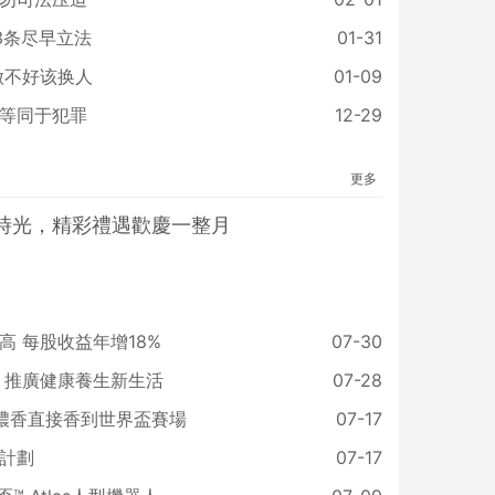
3条尽早立法
01-31
做不好该换人
01-09
等同于犯罪
12-29
更多
時光，精彩禮遇歡慶一整月
 每股收益年增18%
07-30
 推廣健康養生新生活
07-28
國濃香直接香到世界盃賽場
07-17
計劃
07-17