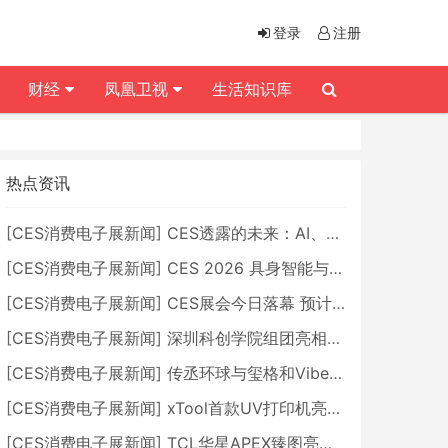
登录
注册
财经
凤凰卫视
生活知识库
热点资讯
[
CES消费电子展新闻
]
CES透露的未来：AI、机器人与智能生活大爆发
[
CES消费电子展新闻
]
CES 2026 具身智能与创新领域 中国公司大放异彩
[
CES消费电子展新闻
]
CES展会今日落幕 预计2026行业收入将超五千亿美元
[
CES消费电子展新闻
]
深圳科创学院组团亮相CES 广受好评
[
CES消费电子展新闻
]
传丞环球与玺格和VibeLens共同推出全新耳机
[
CES消费电子展新闻
]
xTool首款UV打印机亮相CES 全新AI创作智能体AImake重塑创意制造
[
CES消费电子展新闻
]
TCL华星APEX臻图亮相CES