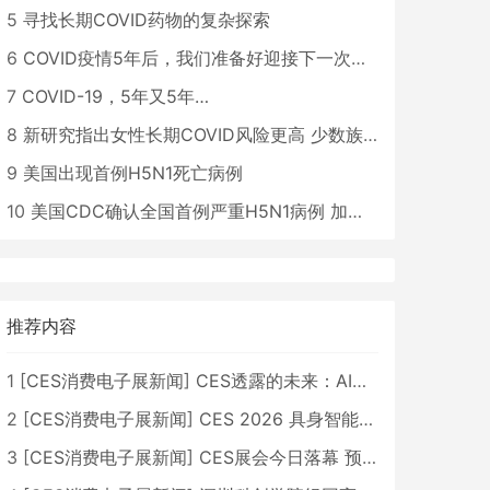
5
寻找长期COVID药物的复杂探索
6
COVID疫情5年后，我们准备好迎接下一次大流行了吗？
7
COVID-19，5年又5年…
8
新研究指出女性长期COVID风险更高 少数族裔儿童存在差异
9
美国出现首例H5N1死亡病例
10
美国CDC确认全国首例严重H5N1病例 加州进入紧急状态
推荐内容
1
[
CES消费电子展新闻
]
CES透露的未来：AI、机器人与智能生活大爆发
2
[
CES消费电子展新闻
]
CES 2026 具身智能与创新领域 中国公司大放异彩
3
[
CES消费电子展新闻
]
CES展会今日落幕 预计2026行业收入将超五千亿美元