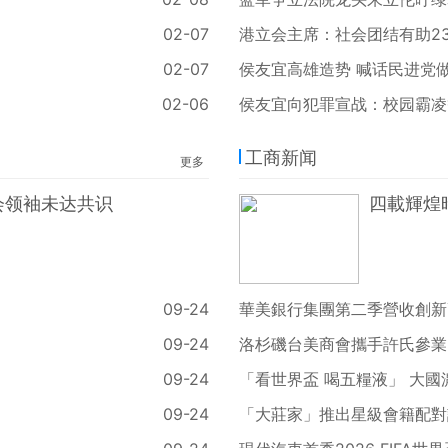
02-07
港立会主席：社会团结有助2
02-07
侯友宜高雄造势 喊话民进党
02-06
侯友宜向犯罪宣战：校园霸凌
工商新闻
更多
会领袖未达共识
四載輝煌
09-24
華美銀行集團第二季營收創新高
09-24
洛杉磯台美商會攜手許氏參業
09-24
「看世界盃 喝五糧液」 大
09-24
「大莊家」推出星級會籍配對