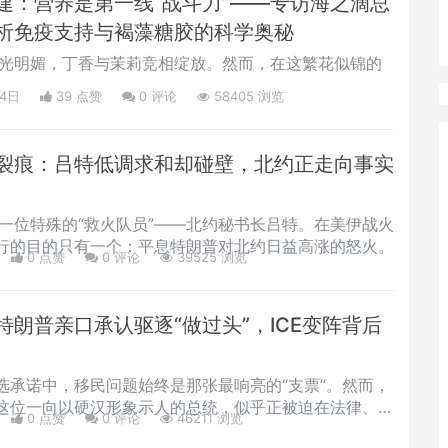
建：营养是第一线“战斗力”——专访海之滴总
析免疫支持与褐藻糖胶的科学奥秘
的阳光明媚，丁香与茉莉竞相绽放。然而，在这繁花似锦的
24日
39 点赞
0
评论
58405 浏览
裂痕：吕特低调求和却碰壁，北约正走向事实
了一位特殊的“救火队员”——北约秘书长吕特。在美伊战火
行的目的只有一个：平息特朗普对北约日益高涨的怒火。
0 点赞
0
评论
39525 浏览
朗普亲口承认驱逐“做过头”，ICE变阵背后
选承诺中，移民问题始终是那张最响亮的“支票”。然而，
这位一向以硬汉形象示人的总统，似乎正被迫在法律、民
0 点赞
0
评论
46211 浏览
举面前，放慢他那浩浩荡荡的驱逐脚步。