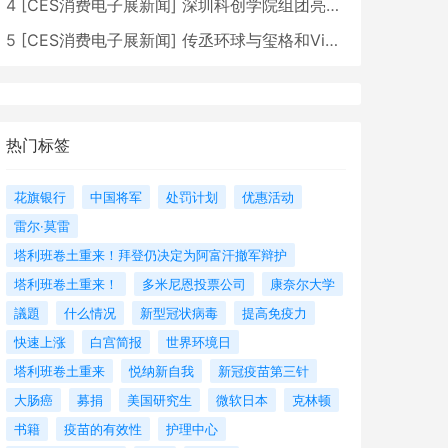
4
[
CES消费电子展新闻
]
深圳科创学院组团亮相CES 广受好评
5
[
CES消费电子展新闻
]
传丞环球与玺格和VibeLens共同推出全新耳机
热门标签
花旗银行
中国将军
处罚计划
优惠活动
雷尔·莫雷
塔利班卷土重来！拜登仍决定为阿富汗撤军辩护
塔利班卷土重来！
多米尼恩投票公司
康奈尔大学
議題
什么情况
新型冠状病毒
提高免疫力
快速上涨
白宫简报
世界环境日
塔利班卷土重来
悦纳新自我
新冠疫苗第三针
大肠癌
募捐
美国研究生
微软日本
克林顿
书籍
疫苗的有效性
护理中心