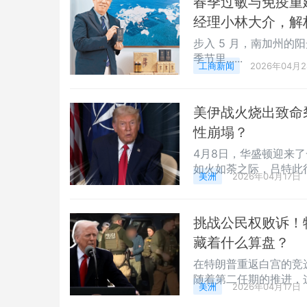
春季过敏与免疫重
经理小林大介，解
步入 5 月，南加州
季节里......
工商新闻
2026年04月
美伊战火烧出致命
性崩塌？
4月8日，华盛顿迎来
如火如荼之际，吕特此
美洲
2026年04月17日
挑战公民权败诉！特
藏着什么算盘？
在特朗普重返白宫的竞
随着第二任期的推进，
美洲
2026年04月17日
意和即将到来的中期选