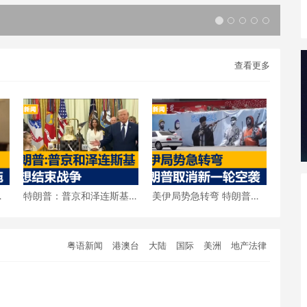
查看更多
击
特朗普：普京和泽连斯基
美伊局势急转弯 特朗普宣
都想结束战争
布取消新一轮空袭
粤语新闻
港澳台
大陆
国际
美洲
地产法律