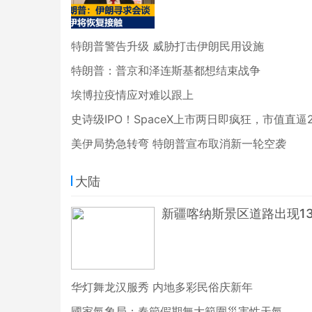
特朗普警告升级 威胁打击伊朗民用设施
特朗普：普京和泽连斯基都想结束战争
埃博拉疫情应对难以跟上
史诗级IPO！SpaceX上市两日即疯狂，市值直逼
美伊局势急转弯 特朗普宣布取消新一轮空袭
大陆
新疆喀纳斯景区道路出现1
华灯舞龙汉服秀 内地多彩民俗庆新年
國家氣象局：春節假期無大範圍災害性天氣