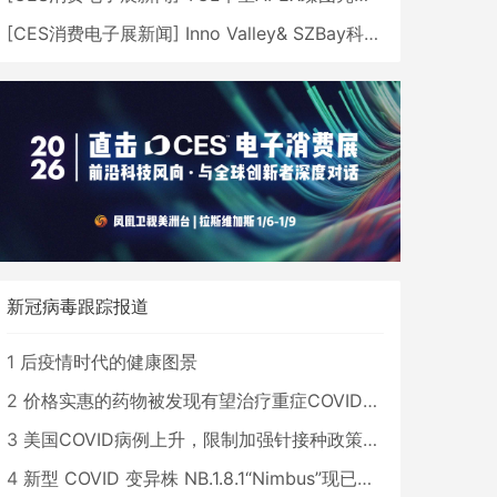
[
CES消费电子展新闻
]
Inno Valley& SZBay科技创新中心携中国品牌亮相CES
新冠病毒跟踪报道
1
后疫情时代的健康图景
2
价格实惠的药物被发现有望治疗重症COVID患者
3
美国COVID病例上升，限制加强针接种政策即将出台
4
新型 COVID 变异株 NB.1.8.1“Nimbus”现已在美国占据主导地位