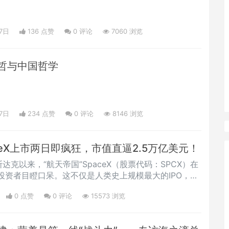
7日
136 点赞
0
评论
7060 浏览
哲与中国哲学
7日
234 点赞
0
评论
8146 浏览
aceX上市两日即疯狂，市值直逼2.5万亿美元！
达克以来，“航天帝国”SpaceX（股票代码：SPCX）在
投资者目瞪口呆。这不仅是人类史上规模最大的IPO，其
走势，更是将这股“航天热”推向了顶峰。
0 点赞
0
评论
15573 浏览